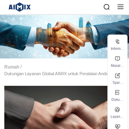
Informas
i kontak
Masalah
/
Rumah
umum
Dukungan Layanan Global AIMIX untuk Peralatan Anda
Syarat
dan
Ketentu
Dukung
an
an
Teknis
Layanan
purna