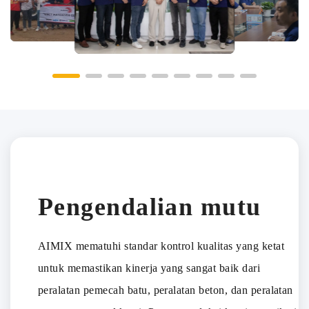
tetapi juga membuat kami merasakan kemitraan yang tulus."
Kami selalu menjunjung tinggi semangat kerja sama tim,
menjadikan inovasi dan profesionalisme sebagai inti, dan
berusaha keras untuk mencapai pertumbuhan bisnis yang
berkelanjutan serta membantu pelanggan untuk meraih
kesuksesan.
Pengendalian mutu
AIMIX mematuhi standar kontrol kualitas yang ketat
untuk memastikan kinerja yang sangat baik dari
peralatan pemecah batu, peralatan beton, dan peralatan