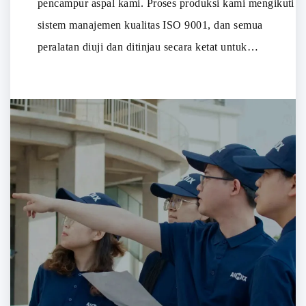
pencampur aspal kami. Proses produksi kami mengikuti
sistem manajemen kualitas ISO 9001, dan semua
peralatan diuji dan ditinjau secara ketat untuk
memastikan bahwa setiap mesin mencapai keandalan
yang melampaui standar industri. Tingkat kepuasan
pelanggan kami adalah 94,12%, dan waktu respons
dikontrol dalam waktu 5 jam, yang sepenuhnya
menunjukkan ketangkasan layanan dan kualitas produk
kami. Kami secara teratur melakukan evaluasi kinerja
produk dan berkomitmen untuk memberikan jaminan
kualitas berkelanjutan kepada pelanggan dan
memastikan pengembalian investasi mereka melalui
peningkatan dan inovasi berkelanjutan.