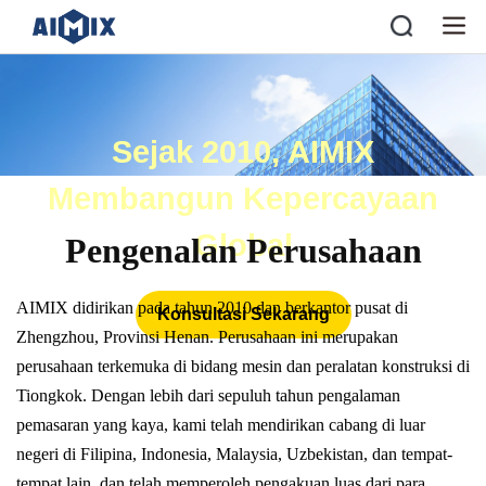
Sejak 2010, AIMIX
Membangun Kepercayaan
Global
Pengenalan Perusahaan
AIMIX didirikan pada tahun 2010 dan berkantor pusat di
Konsultasi Sekarang
Zhengzhou, Provinsi Henan. Perusahaan ini merupakan
perusahaan terkemuka di bidang mesin dan peralatan konstruksi di
Tiongkok. Dengan lebih dari sepuluh tahun pengalaman
pemasaran yang kaya, kami telah mendirikan cabang di luar
negeri di Filipina, Indonesia, Malaysia, Uzbekistan, dan tempat-
tempat lain, dan telah memperoleh pengakuan luas dari para