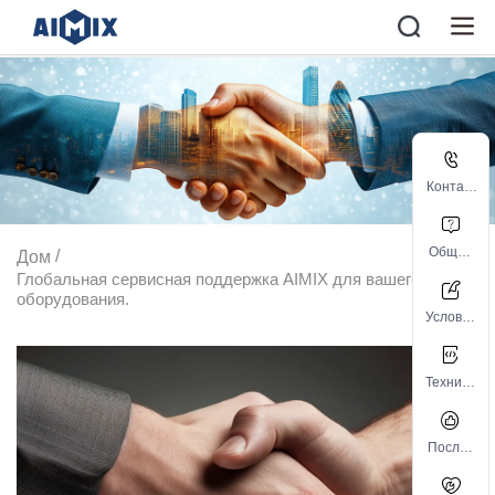
Контакт
ная
информ
Общая
/
Дом
ация
пробле
Глобальная сервисная поддержка AIMIX для вашего
оборудования.
ма
Условия
и
положе
Техниче
ния
ская
поддер
Послеп
жка
родажн