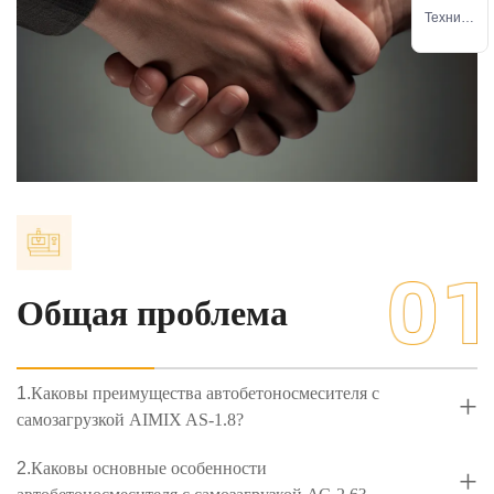
ое
Техниче
обслужи
ское
вание
обслужи
вание
Общая проблема
1.
Каковы преимущества автобетоносмесителя с
+
самозагрузкой AIMIX AS-1.8?
2.
Каковы основные особенности
+