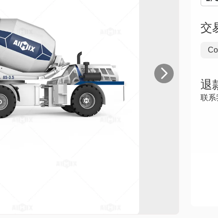
交
Co

退
联系