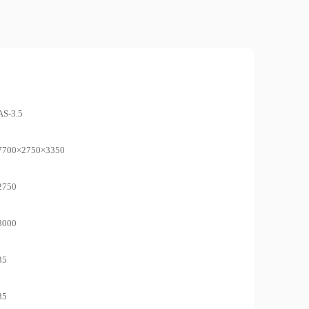
AS-3.5
7700×2750×3350
2750
8000
35
35