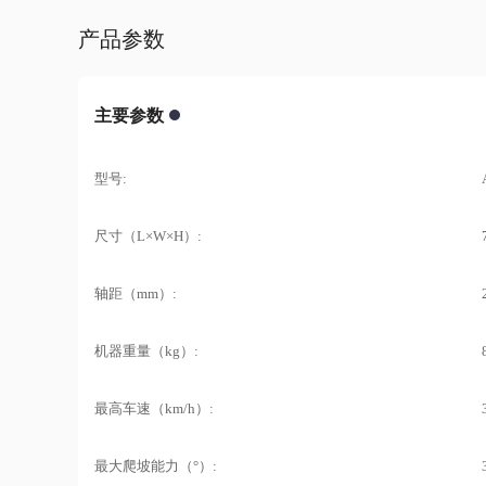
产品参数
主要参数
型号:
尺寸（L×W×H）:
轴距（mm）:
机器重量（kg）:
最高车速（km/h）:
最大爬坡能力（°）: