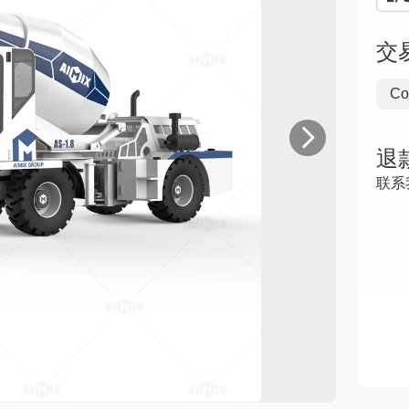
交
Co

退
联系