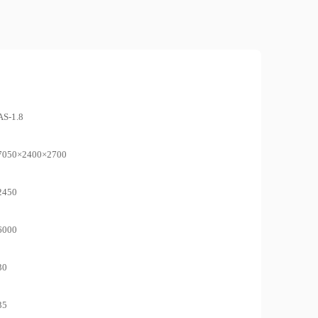
AS-1.8
7050×2400×2700
2450
6000
30
35