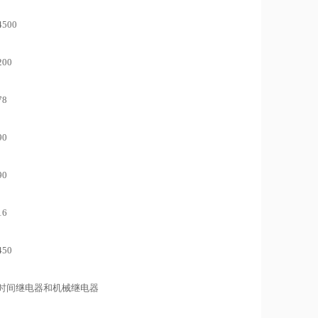
4500
200
78
90
90
16
450
时间继电器和机械继电器