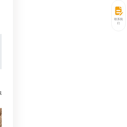
联系我
们
减