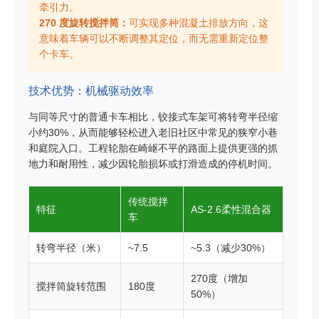
牵引力。
270 度旋转搅拌筒：
可实现多种混凝土排放方向，这
意味着车辆可以不断调整其定位，而无需重新定位整
个卡车。
技术优势：机械驱动效率
与同等尺寸的普通卡车相比，铰接式车架可将转弯半径缩
小约30%，从而能够轻松进入老旧社区中常见的狭窄小巷
和庭院入口。工程轮胎在崎岖不平的路面上提供更强的抓
地力和耐用性，减少因轮胎损坏或打滑造成的停机时间。
传统搅拌
特征
AS-2.6柔性混合器
车
转弯半径（米）
~7.5
~5.3（减少30%）
270度（增加
搅拌筒旋转范围
180度
50%）