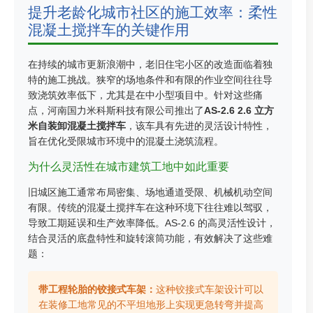
提升老龄化城市社区的施工效率：柔性
混凝土搅拌车的关键作用
在持续的城市更新浪潮中，老旧住宅小区的改造面临着独
特的施工挑战。狭窄的场地条件和有限的作业空间往往导
致浇筑效率低下，尤其是在中小型项目中。针对这些痛
点，河南国力米科斯科技有限公司推出了
AS-2.6 2.6 立方
米自装卸混凝土搅拌车
，该车具有先进的灵活设计特性，
旨在优化受限城市环境中的混凝土浇筑流程。
为什么灵活性在城市建筑工地中如此重要
旧城区施工通常布局密集、场地通道受限、机械机动空间
有限。传统的混凝土搅拌车在这种环境下往往难以驾驭，
导致工期延误和生产效率降低。AS-2.6 的
高灵活性设计，
结合灵活的底盘特性和旋转滚筒功能，有效解决了这些难
题：
带工程轮胎的铰接式车架：
这种铰接式车架设计可以
在装修工地常见的不平坦地形上实现更急转弯并提高