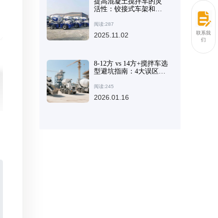
提高混凝土搅拌车的灵
活性：铰接式车架和工
程轮胎的实际优势分析
阅读:287
联系我
2025.11.02
们
8-12方 vs 14方+搅拌车选
型避坑指南：4大误区让
你少走弯路
阅读:245
2026.01.16