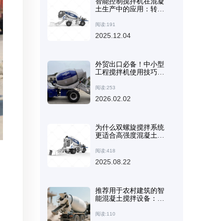
智能控制搅拌机在混凝
土生产中的应用：转速
反馈和混合均匀性评估
的实际分析
阅读:191
2025.12.04
外贸出口必备！中小型
工程搅拌机使用技巧及
日常维护检查清单（PDF
下载）
阅读:253
2026.02.02
为什么双螺旋搅拌系统
更适合高强度混凝土搅
拌要求？ - 行业应用洞察
阅读:418
2025.08.22
推荐用于农村建筑的智
能混凝土搅拌设备：提
高搅拌质量和作业效率
的解决方案
阅读:110