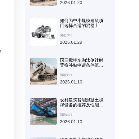
2026.01.20
如何为中小规模建筑项
目选择合适的混凝土搅
拌机：关键技术参数和
应用指南
阅读:368
2026.01.29
拌
国三搅拌车淘汰倒计时
置换补贴申请条件流程
材料指南
阅读:211
2026.01.16
农村建筑智能混凝土搅
拌设备的推荐及性能分
析
阅读:473
2026.01.10