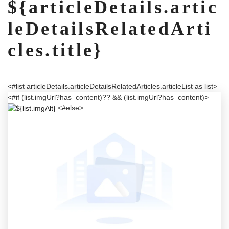
${articleDetails.artic
leDetailsRelatedArti
cles.title}
<#list articleDetails.articleDetailsRelatedArticles.articleList as list>
<#if (list.imgUrl?has_content)?? && (list.imgUrl?has_content)>
<#else>