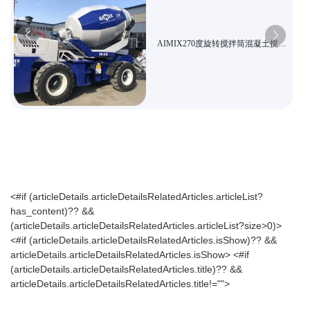
AIMIX270度旋转搅拌筒混凝土搅拌
机适用复杂地形施工
<#if (articleDetails.articleDetailsRelatedArticles.articleList?
has_content)?? &&
(articleDetails.articleDetailsRelatedArticles.articleList?size>0)>
<#if (articleDetails.articleDetailsRelatedArticles.isShow)?? &&
articleDetails.articleDetailsRelatedArticles.isShow>
<#if
(articleDetails.articleDetailsRelatedArticles.title)?? &&
articleDetails.articleDetailsRelatedArticles.title!="">