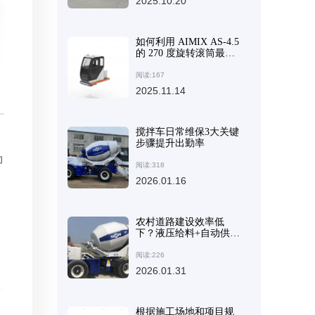
2025.10.20
如何利用 AIMIX AS-4.5
的 270 度旋转滚筒最大
限度地提高卸料效率
阅读:167
2025.11.14
搅拌车日常维保3大关键
步骤提升出勤率
向
阅读:318
2026.01.16
农村道路建设效率低
下？液压给料+自动供水
设计使搅拌机更省时、
更安全。
阅读:226
2026.01.31
根据施工场地和项目规