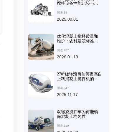
搅拌设备性能比较与优
选
阅读:88
2025.09.01
优化混凝土搅拌质量和
维护：农村建筑标准化
程序
阅读:237
2026.01.19
270°旋转滚筒如何提高自
上料混凝土搅拌机的卸
料效率？
阅读:247
2025.11.17
双螺旋搅拌车为何能确
保混凝土均匀性
阅读:119