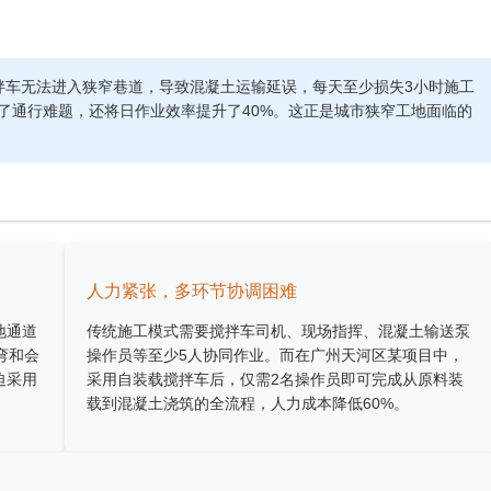
拌车无法进入狭窄巷道，导致混凝土运输延误，每天至少损失3小时施工
决了通行难题，还将日作业效率提升了40%。这正是城市狭窄工地面临的
人力紧张，多环节协调困难
地通道
传统施工模式需要搅拌车司机、现场指挥、混凝土输送泵
弯和会
操作员等至少5人协同作业。而在广州天河区某项目中，
迫采用
采用自装载搅拌车后，仅需2名操作员即可完成从原料装
载到混凝土浇筑的全流程，人力成本降低60%。