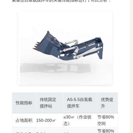
紧凑型自装载搅拌车的关键性能指标进行了对比分析：
传统固定
AS-5.5自装载
优势提
性能指标
搅拌站
搅拌车
升
≤30㎡（作业状
节省80%
占地面积
150-200㎡
态）
空间
节省80%