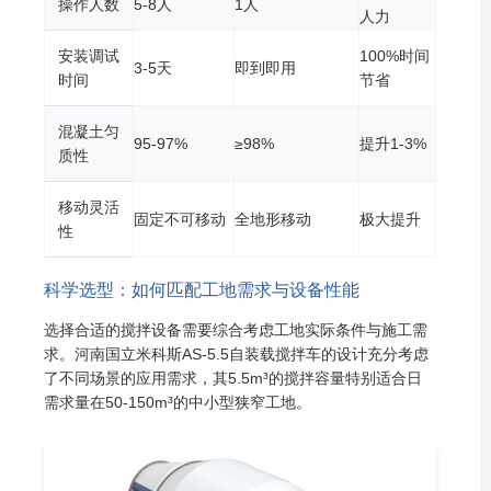
操作人数
5-8人
1人
人力
安装调试
100%时间
3-5天
即到即用
时间
节省
混凝土匀
95-97%
≥98%
提升1-3%
质性
移动灵活
固定不可移动
全地形移动
极大提升
性
科学选型：如何匹配工地需求与设备性能
选择合适的搅拌设备需要综合考虑工地实际条件与施工需
求。河南国立米科斯AS-5.5自装载搅拌车的设计充分考虑
了不同场景的应用需求，其5.5m³的搅拌容量特别适合日
需求量在50-150m³的中小型狭窄工地。