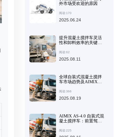
外市场受欢迎的原因
阅读:170
2025.06.24
提升混凝土搅拌车灵活
性和卸料效率的关键技
术
制
阅读:62
2025.08.11
全球自装式混凝土搅拌
车市场趋势及AIMIX技
术标准分析
法
阅读:366
2025.08.19
AIMIX AS-4.0 自装式混
凝土搅拌车：前置驾驶
室和铰接式底盘如何提
升效率和安全性
阅读:225