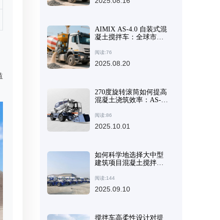
2025.08.16
AIMIX AS-4.0 自装式混
凝土搅拌车：全球市场
的主要设计特点和竞争
优势
阅读:76
2025.08.20
益
270度旋转滚筒如何提高
混凝土浇筑效率：AS-2.6
自装式搅拌机的优势
阅读:86
2025.10.01
如何科学地选择大中型
建筑项目混凝土搅拌设
备：综合技术指南
阅读:144
2025.09.10
搅拌车高柔性设计对提