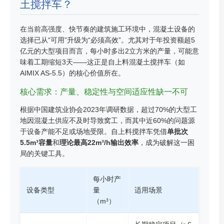
土搅拌车？
在当前高强度、快节奏的建筑施工环境中，混凝土设备的
选择已从“可用”升级为“必须高效”。尤其对于年投资额超5
亿元的大型项目而言，每小时多出2立方米的产量，可能意
味着工期缩短3天——这正是自上料混凝土搅拌车（如
AIMIX AS-5.5）的核心价值所在。
核心需求：产量、稳定性与空间适应性缺一不可
根据中国建筑业协会2023年调研数据，超过70%的大型工
地因混凝土供应不及时导致窝工，而其中近60%的问题源
于设备产能不足或场地受限。自上料搅拌车凭借
单批次
5.5m³容量
和
理论最高22m³/h输出效率
，成为破解这一困
局的关键工具。
每小时产
设备类型
量
适用场景
（m³）