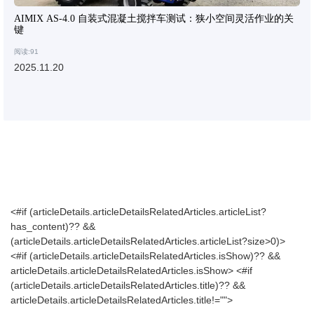
AIMIX AS-4.0 自装式混凝土搅拌车测试：狭小空间灵活作业的关
键
阅读:91
2025.11.20
<#if (articleDetails.articleDetailsRelatedArticles.articleList?
has_content)?? &&
(articleDetails.articleDetailsRelatedArticles.articleList?size>0)>
<#if (articleDetails.articleDetailsRelatedArticles.isShow)?? &&
articleDetails.articleDetailsRelatedArticles.isShow>
<#if
(articleDetails.articleDetailsRelatedArticles.title)?? &&
articleDetails.articleDetailsRelatedArticles.title!="">