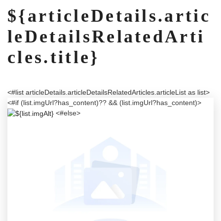
${articleDetails.artic
leDetailsRelatedArti
cles.title}
<#list articleDetails.articleDetailsRelatedArticles.articleList as list>
<#if (list.imgUrl?has_content)?? && (list.imgUrl?has_content)>
<#else>