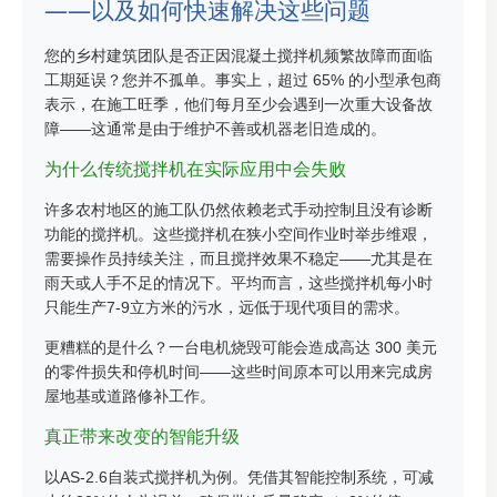
——以及如何快速解决这些问题
您的乡村建筑团队是否正因混凝土搅拌机频繁故障而面临
工期延误？您并不孤单。事实上，超过 65% 的小型承包商
表示，在施工旺季，他们每月至少会遇到一次重大设备故
障——这通常是由于维护不善或机器老旧造成的。
为什么传统搅拌机在实际应用中会失败
许多农村地区的施工队仍然依赖老式手动控制且没有诊断
功能的搅拌机。这些搅拌机在狭小空间作业时举步维艰，
需要操作员持续关注，而且搅拌效果不稳定——尤其是在
雨天或人手不足的情况下。平均而言，这些搅拌机每小时
只能生产7-9立方米的污水，远低于现代项目的需求。
更糟糕的是什么？一台电机烧毁可能会造成高达 300 美元
的零件损失和停机时间——这些时间原本可以用来完成房
屋地基或道路修补工作。
真正带来改变的智能升级
以AS-2.6自装式搅拌机为例。凭借其智能控制系统，可减