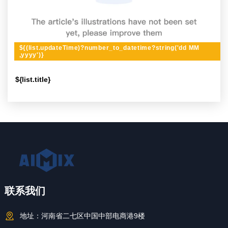
${(list.updateTime)?number_to_datetime?string('dd MM
,yyyy')}
${list.title}
联系我们
地址：
河南省二七区中国中部电商港9楼