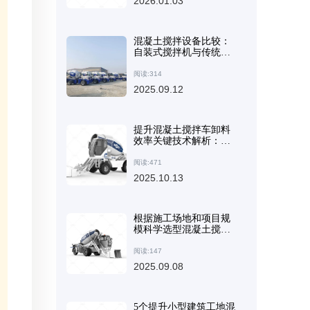
2026.01.03
混凝土搅拌设备比较：
自装式搅拌机与传统系
统的生产率和成本分析
阅读:314
2025.09.12
提升混凝土搅拌车卸料
效率关键技术解析：铰
接式车架与工程轮胎优
势详解
阅读:471
2025.10.13
根据施工场地和项目规
模科学选型混凝土搅拌
设备：实用方法与建议
阅读:147
2025.09.08
5个提升小型建筑工地混