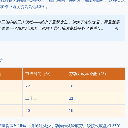
该搅拌筒允许操作员在较大半径范围内向任何方向高效地卸料。这种灵活
而将作业速度提高高达
20%
。
的城市工地中的工作流程——减少了重新定位，加快了浇筑速度，而且丝毫
整整一个班次的时间，这对于我们按时完成任务至关重要。”——河
效益：
）
节省时间（%）
劳动力成本降低（%）
22
18
二十五
21
20
19
，产量提高约
15%
，并通过减少手动操作减轻疲劳。铰接式底盘和 270°