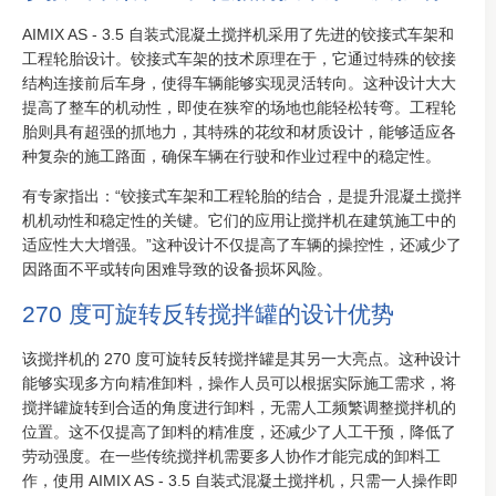
AIMIX AS - 3.5 自装式混凝土搅拌机采用了先进的铰接式车架和
工程轮胎设计。铰接式车架的技术原理在于，它通过特殊的铰接
结构连接前后车身，使得车辆能够实现灵活转向。这种设计大大
提高了整车的机动性，即使在狭窄的场地也能轻松转弯。工程轮
胎则具有超强的抓地力，其特殊的花纹和材质设计，能够适应各
种复杂的施工路面，确保车辆在行驶和作业过程中的稳定性。
有专家指出：“铰接式车架和工程轮胎的结合，是提升混凝土搅拌
机机动性和稳定性的关键。它们的应用让搅拌机在建筑施工中的
适应性大大增强。”这种设计不仅提高了车辆的操控性，还减少了
因路面不平或转向困难导致的设备损坏风险。
270 度可旋转反转搅拌罐的设计优势
该搅拌机的 270 度可旋转反转搅拌罐是其另一大亮点。这种设计
能够实现多方向精准卸料，操作人员可以根据实际施工需求，将
搅拌罐旋转到合适的角度进行卸料，无需人工频繁调整搅拌机的
位置。这不仅提高了卸料的精准度，还减少了人工干预，降低了
劳动强度。在一些传统搅拌机需要多人协作才能完成的卸料工
作，使用 AIMIX AS - 3.5 自装式混凝土搅拌机，只需一人操作即