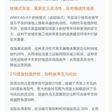
铰接式车架：重新定义灵活性，应对挑战性地形
AIMIX AS-4.0 的铰接式（或铰链式）车架设计使其在狭窄
或不平坦的场地上拥有卓越的机动性。与刚性车架搅拌机
不同，铰接式底盘能够实现更小的转弯半径和更强的牵引
力，这对于在城市施工地块和复杂的道路建设环境中行驶
至关重要。
现场测试表明，这种灵活性可将车辆整体重新定位时间缩
短约20%，从而缩短混凝土运输周期并减少延误。这种灵
活性还能使卡车更好地适应现场条件，从而提高安全性，
降低运营风险。
270度旋转搅拌筒，卸料效率无与伦比
其突出特点是搅拌筒可旋转270度，超越了市面上常见的
180度标准型号。更大的旋转范围为混凝土卸载提供了无
与伦比的灵活性，使操作员无需重新定位即可在狭窄空间
或越野角度卸料。
实际应用表明，此功能可将卸料时间缩短高达 25%，从而