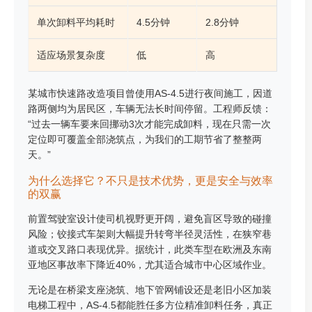
单次卸料平均耗时
4.5分钟
2.8分钟
适应场景复杂度
低
高
某城市快速路改造项目曾使用AS-4.5进行夜间施工，因道
路两侧均为居民区，车辆无法长时间停留。工程师反馈：
“过去一辆车要来回挪动3次才能完成卸料，现在只需一次
定位即可覆盖全部浇筑点，为我们的工期节省了整整两
天。”
为什么选择它？不只是技术优势，更是安全与效率
的双赢
前置驾驶室设计使司机视野更开阔，避免盲区导致的碰撞
风险；铰接式车架则大幅提升转弯半径灵活性，在狭窄巷
道或交叉路口表现优异。据统计，此类车型在欧洲及东南
亚地区事故率下降近40%，尤其适合城市中心区域作业。
无论是在桥梁支座浇筑、地下管网铺设还是老旧小区加装
电梯工程中，AS-4.5都能胜任多方位精准卸料任务，真正