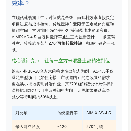
效率？
在现代建筑施工中，时间就是金钱，而卸料效率直接决定
项目进度与成本控制。传统搅拌车受限于固定罐体角度和
操作空间，常因“卸不净”“停机久”等问题造成资源浪费。
AIMIX AS-4.5 自装料搅拌车通过三大创新设计——前置驾
驶室、铰接式车架与
270°可旋转搅拌罐
，彻底打破这一瓶
颈。
核心设计亮点：让每一立方米混凝土都精准到位
以每小时16–20立方米的稳定输出能力为例，AS-4.5不仅
满足中型项目（如住宅楼、市政道路）的连续供料需求，
更在狭小场地实现灵活作业。其270°旋转罐设计允许操作
员根据现场地形自由调整卸料方向，无需频繁移动车身，
减少等待时间约30%以上。
对比项
传统搅拌车
AIMIX AS-4.5
最大卸料角度
≤120°
270°可调