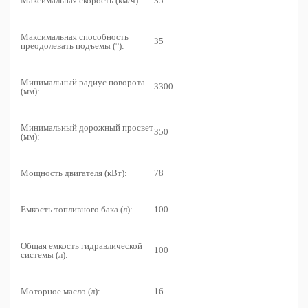
Максимальная скорость (км/ч):
35
Максимальная способность
35
преодолевать подъемы (°):
Минимальный радиус поворота
3300
(мм):
Минимальный дорожный просвет
350
(мм):
Мощность двигателя (кВт):
78
Емкость топливного бака (л):
100
Общая емкость гидравлической
100
системы (л):
Моторное масло (л):
16