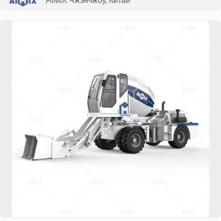
AIMIX Чжэнчжоу, Китай
лишних хлопот.