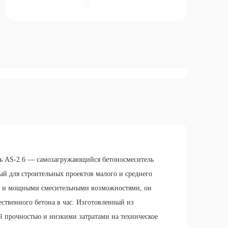
кубических метра с
высокоэффективной подачей
подходит для интеллектуального
смешивания в городских и
сельских условиях
ь AS-2.6 — самозагружающийся бетоносмеситель
ый для строительных проектов малого и среднего
и и мощными смесительными возможностями, он
ественного бетона в час. Изготовленный из
й прочностью и низкими затратами на техническое