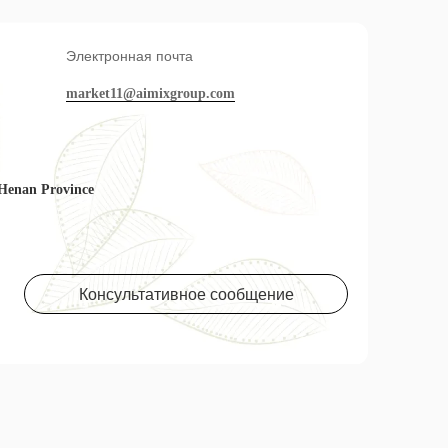
Электронная почта
market11@aimixgroup.com
 Henan Province
Консультативное сообщение