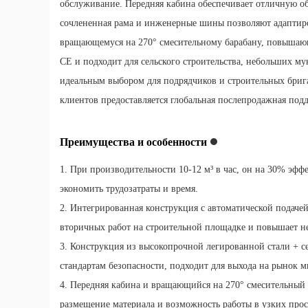
обслуживание. Передняя кабина обеспечивает отличную о
сочлененная рама и инженерные шины позволяют адаптиро
вращающемуся на 270° смесительному барабану, повышаю
CE и подходит для сельского строительства, небольших му
идеальным выбором для подрядчиков и строительных бриг
клиентов предоставляется глобальная послепродажная под
Преимущества и особенности
1. При производительности 10-12 м³ в час, он на 30% эфф
экономить трудозатраты и время.
2. Интегрированная конструкция с автоматической подач
вторичных работ на строительной площадке и повышает не
3. Конструкция из высокопрочной легированной стали + 
стандартам безопасности, подходит для выхода на рынок м
4. Передняя кабина и вращающийся на 270° смесительный
размещение материала и возможность работы в узких прос