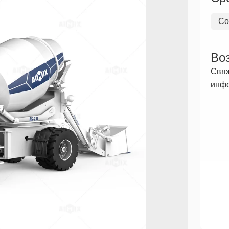
Co
Во
Свяж
инф