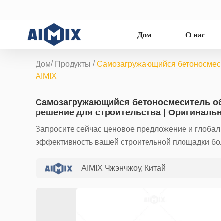
Дом
О нас
/
/
Дом
Продукты
Самозагружающийся бетоносмесит
AIMIX
Самозагружающийся бетоносмеситель объ
решение для строительства | Оригиналь
Запросите сейчас ценовое предложение и глобал
эффективность вашей строительной площадки бо
AIMIX Чжэнчжоу, Китай