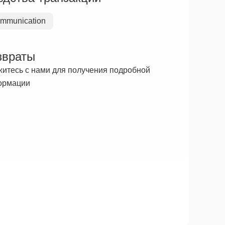
mmunication
звраты
итесь с нами для получения подробной
ормации