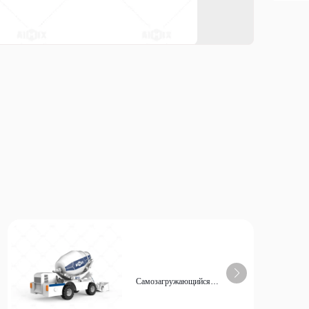
Самозагружающийся
бетоносмеситель объемом 4,5