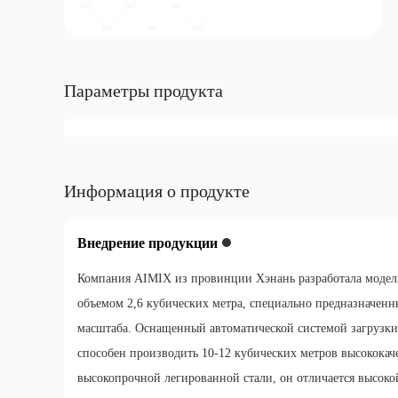
самозагружающийся
бетоносмеситель. Экономичный
вариант для небольших
строительных площадок.
Параметры продукта
Информация о продукте
Внедрение продукции
Компания AIMIX из провинции Хэнань разработала модел
объемом 2,6 кубических метра, специально предназначенн
масштаба. Оснащенный автоматической системой загрузк
способен производить 10-12 кубических метров высококач
высокопрочной легированной стали, он отличается высоко