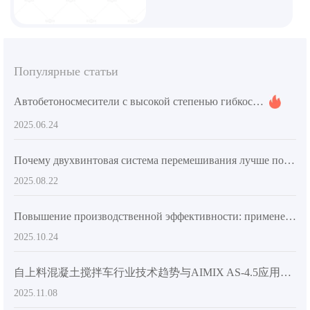
Популярные статьи
Автобетоносмесители с высокой степенью гибкости конструкции и руководство по применению в различных строительных условиях
2025.06.24
Почему двухвинтовая система перемешивания лучше подходит для требований по смешиванию высокопрочного бетона? – Практические советы из отрасли
2025.08.22
Повышение производственной эффективности: применение системы двойного винтового перемешивания в крупных строительных проектах
2025.10.24
自上料混凝土搅拌车行业技术趋势与AIMIX AS-4.5应用解析
2025.11.08