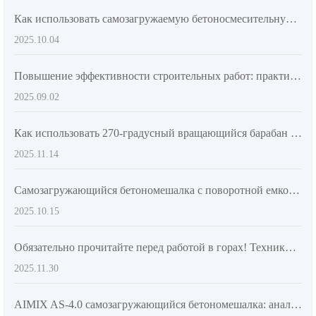
Как использовать самозагружаемую бетоносмесительную машину AS - 2.6 для быстрого бетонирования на сложных строительных площадках?
2025.10.04
Повышение эффективности строительных работ: практическое применение автосамосвалов с автоматической загрузкой бетона на крупных и средних объектах
2025.09.02
Как использовать 270-градусный вращающийся барабан AIMIX AS-4.0 для повышения эффективности разгрузки
2025.11.14
Самозагружающийся бетономешалка с поворотной емкостью на 270 градусов: руководство по эксплуатации и уходу
2025.10.15
Обязательно прочитайте перед работой в горах! Техники ротационного разбрасывания бетона из смесительного барабана для точного бетонирования
2025.11.30
AIMIX AS-4.0 самозагружающийся бетономешалка: анализ конструкции и преимущества при разгрузке