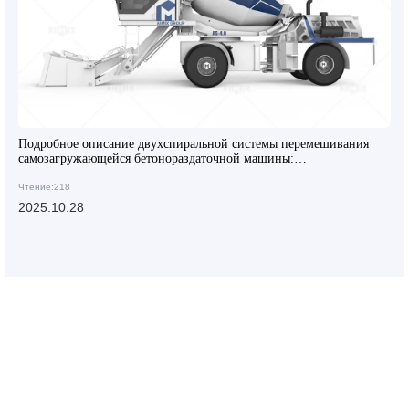
Подробное описание двухспиральной системы перемешивания
самозагружающейся бетонораздаточной машины:
Технологические преимущества повышения эффективности
перемешивания бетона
Чтение:218
2025.10.28