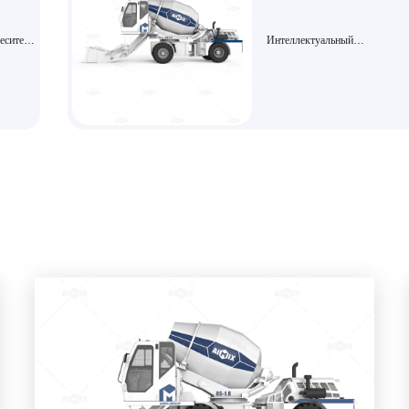
еситель
Интеллектуальный
о
самозагружающийся бетоносм
AS-3.5 с сенсорным экраном 
четкости и гидравлической си
привода