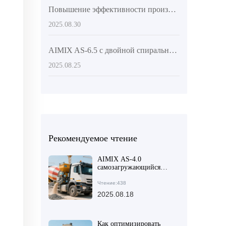
Повышение эффективности производства бетона: преимущества автосамосвалов с верхней загрузкой в крупных инфраструктурных проектах
2025.08.30
AIMIX AS-6.5 с двойной спиральной системой: реальные результаты и отзывы клиентов
2025.08.25
Рекомендуемое чтение
AIMIX AS-4.0
самозагружающийся
бетономешалка:
эффективная разгрузка
Чтение:438
на стройплощадках
2025.08.18
среднего масштаба и
дорогах
Как оптимизировать