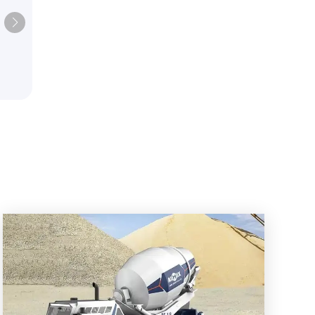
AIMIX AS-1.8
еситель
Высокопроизводительный
высокой
самозагружающийся бетоносм
стемой
Экономичный вариант для не
строительных площадок.