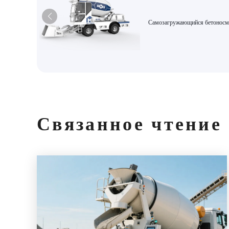
Самозагружающийся бетоносм
большой емкости AS-6,5 — эт
высокоэффективное и
интеллектуальное дозирующее
гидравлическое разгрузочное
строительное оборудование.
Связанное чтение