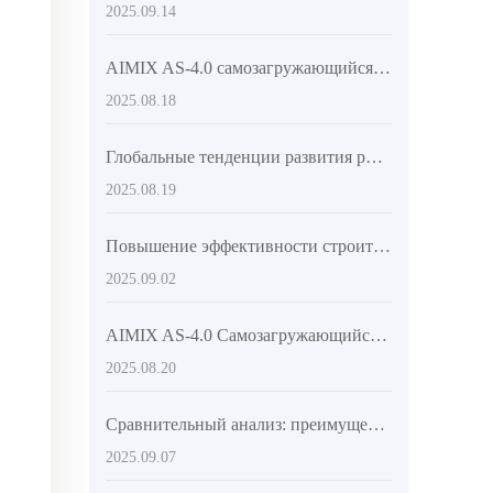
2025.09.14
AIMIX AS-4.0 самозагружающийся бетономешалка: эффективная разгрузка на стройплощадках среднего масштаба и дорогах
2025.08.18
Глобальные тенденции развития рынка самозагружаемых бетономешалочных машин и анализ технических стандартов AIMIX
2025.08.19
Повышение эффективности строительных работ: практическое применение автосамосвалов с автоматической загрузкой бетона на крупных и средних объектах
2025.09.02
AIMIX AS-4.0 Самозагружающийся бетономешалочный автомобиль: ключевые конструктивные особенности и конкурентные преимущества на международном рынке
2025.08.20
Сравнительный анализ: преимущества самозагружающего бетономешалки AIMIX AS-5.5 и традиционного оборудования для смешивания бетона
2025.09.07