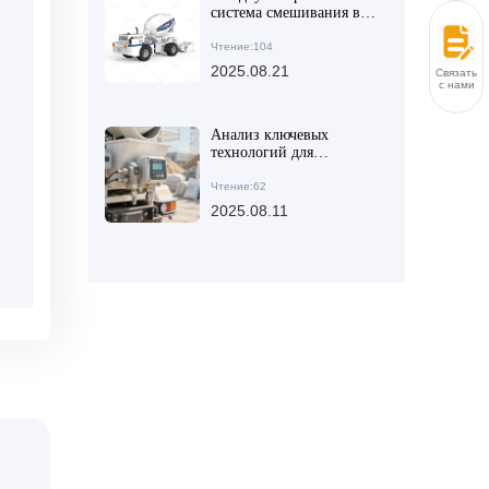
система смешивания в
самозагружающихся
бетоновозах AIMIX
Чтение:104
повышает
2025.08.21
Связаться
эффективность
с нами
строительства крупных
объектов
Анализ ключевых
технологий для
повышения
маневренности и
Чтение:62
эффективности
2025.08.11
выгрузки
бетономешалок