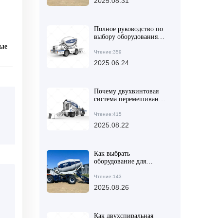
2025.08.31
зависимости от
масштаба проекта:
Техническое и
практическое
Полное руководство по
руководство
выбору оборудования
для смешивания бетона
ные
Чтение:359
2025.06.24
Почему двухвинтовая
система перемешивания
лучше подходит для
требований по
Чтение:415
смешиванию
2025.08.22
высокопрочного бетона?
– Практические советы
из отрасли
Как выбрать
оборудование для
смешивания бетона для
крупных и средних
Чтение:143
строительных проектов?
2025.08.26
Ключевые факторы и
руководство по выбору
Как двухспиральная