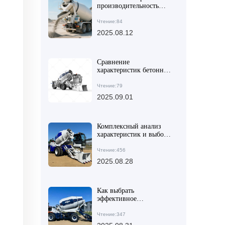
производительность
бетономешалки с
помощью шарнирной
Чтение:84
рамы и промышленных
2025.08.12
шин
Сравнение
характеристик бетонных
смесителей для крупных
и средних строительных
Чтение:79
проектов: как выбрать
2025.09.01
оптимальное решение
Комплексный анализ
характеристик и выбор
бетономешалок для
международных
Чтение:456
строительных проектов
2025.08.28
(с рекомендациями по
подбору)
Как выбрать
эффективное
самонагружающееся
оборудование для
Чтение:347
смешивания бетона в