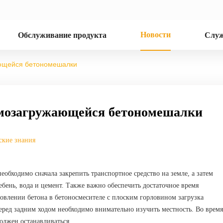
Новости
Обслуживание продукта
Служ
ающейся бетономешалки
амозагружающейся бетономешалки
ские знания
бходимо сначала закрепить транспортное средство на земле, а затем
ебень, вода и цемент. Также важно обеспечить достаточное время
товлении бетона в бетоносмесителе с плоским горловином загрузка
еред задним ходом необходимо внимательно изучить местность. Во время
должен останавливаться.