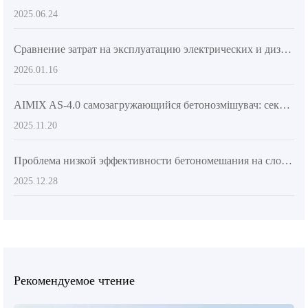
2025.06.24
Сравнение затрат на эксплуатацию электрических и дизельных миксеров за 3 года: какая экономия топлива возможна?
2026.01.16
AIMIX AS-4.0 самозагружающийся бетонозмішувач: секрети гнучкої роботи у вузьких просторах
2025.11.20
Проблема низкой эффективности бетономешания на сложных террасах? Логика практического применения строительных шин и шарнирного рамы для повышения проходимости
2025.12.28
Рекомендуемое чтение