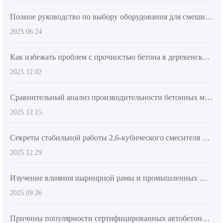
Полное руководство по выбору оборудования для смешивания бетона
2025.06.24
Как избежать проблем с прочностью бетона в деревенском строительстве: полный контроль качества при смешивании
2025.12.02
Сравнительный анализ производительности бетонных миксеров для экспорта: традиционные модели против автоматизированных AS-2.6
2025.12.15
Секреты стабильной работы 2,6-кубического смесителя на склонах и грязных дорогах: от конструктивного проектирования до навыков подачи бетона на месте
2025.12.29
Изучение влияния шарнирной рамы и промышленных шин на маневренность бетоновоза AS-2.6
2025.09.26
Причины популярности сертифицированных автобетоносмесителей на зарубежных рынках