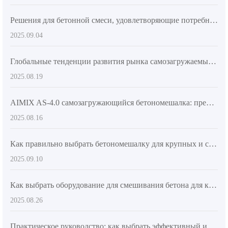
Решения для бетонной смеси, удовлетворяющие потребностям в высокой производительности: рекомендации по оборудованию для крупных и средних проектов
2025.09.04
Глобальные тенденции развития рынка самозагружаемых бетономешалочных машин и анализ технических стандартов AIMIX
2025.08.19
AIMIX AS-4.0 самозагружающийся бетономешалка: преимущества передней кабины и шарнирной рамы
2025.08.16
Как правильно выбрать бетономешалку для крупных и средних строительных проектов: полное техническое руководство
2025.09.10
Как выбрать оборудование для смешивания бетона для крупных и средних строительных проектов? Ключевые факторы и руководство по выбору
2025.08.26
Практическое руководство: как выбрать эффективный и гибкий бетономешалку для строительства на нескольких площадках