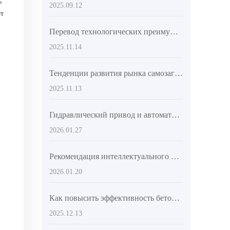
ь
2025.09.12
ет
Перевод технологических преимуществ в ощутимые пользы для пользователей
2025.11.14
Тенденции развития рынка самозагружающихся автобетоносмесителей и технические преимущества AIMIX AS-4.5
2025.11.13
Гидравлический привод и автоматическая система подачи воды: как умная бетономешалка сокращает цикл производства бетона
2026.01.27
Рекомендация интеллектуального оборудования для смешивания бетона для сельских построек: решения для повышения качества смешивания и эффективности работы
2026.01.20
Как повысить эффективность бетономешалки на малых строительных объектах? Полный разбор преимуществ интеллектуальной системы управления
2025.12.13