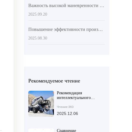
Важность высокой маневренности бетоносмесителей при реконструкции старых жилых кварталов: практический опыт в сложных строительных условиях
2025.09.20
Повышение эффективности производства бетона: преимущества автосамосвалов с верхней загрузкой в крупных инфраструктурных проектах
2025.08.30
Рекомендуемое чтение
Рекомендация
интеллектуального
оборудования для
смешивания бетона для
Чтение:363
зарубежного рынка:
2025.12.06
эффективный выбор для
обеспечения
безопасности бетонных
конструкций
Сравнение