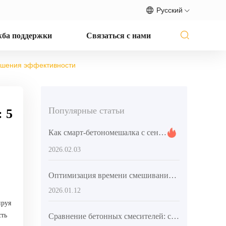
Русский
ба поддержки
Связаться с нами
вышения эффективности
Популярные статьи
 5
Как смарт-бетономешалка с сенсорным экраном повышает эффективность управления мелкими и средними строительными объектами? Не пропустите ценные рекомендации для перехода в отрасли
2026.02.03
Оптимизация времени смешивания для улучшения однородности бетона: решение проблемы расслоения в сельском строительстве
2026.01.12
ируя
сть
Сравнение бетонных смесителей: саморазгружающийся миксер против традиционного оборудования с анализом производительности и затрат