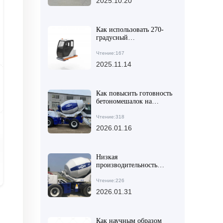
2025.10.20
Как использовать 270-
градусный
вращающийся барабан
AIMIX AS-4.0 для
Чтение:167
повышения
2025.11.14
эффективности
разгрузки
Как повысить готовность
бетономешалок на
стройке: 3 ключевых
шага технического
Чтение:318
обслуживания
2026.01.16
Низкая
производительность
строительства сельских
дорог? Гидравлическая
Чтение:226
загрузка и
2026.01.31
автоматическая подача
воды делают
бетоносмеситель
экономичным и
Как научным образом