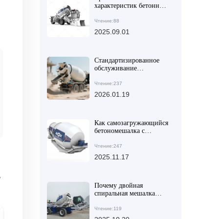
характеристик бетонных
смесителей для крупных
и средних строительных
Чтение:88
проектов: как выбрать
2025.09.01
оптимальное решение
Стандартизированное
обслуживание
бетономешалок и
оптимизация процесса
Чтение:237
замеса для повышения
2026.01.19
качества бетона в
сельском строительстве
Как самозагружающийся
бетономешалка с
поворотным кузовом на
270° повышает
Чтение:247
эффективность
2025.11.17
разгрузки на
стройплощадке
,
Почему двойная
спиральная мешалка
обеспечивает
равномерность бетона?
Чтение:119