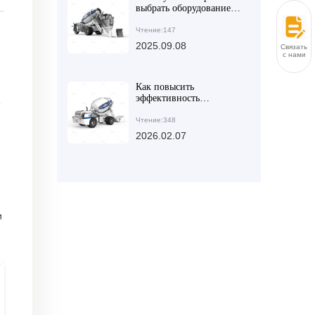
безопасным
выбрать оборудование
для смешивания бетона
в зависимости от
Чтение:147
строительного участка и
2025.09.08
Связаться
масштаба проекта —
с нами
практические методы и
рекомендации
Как повысить
эффективность
е
бетономешалки на
малых стройках: 5
Чтение:348
практических
2026.02.07
технологий от河南国立
米科斯科技有限公司
и