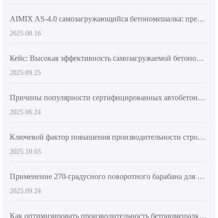
AIMIX AS-4.0 самозагружающийся бетономешалка: преимущества передней кабины и шарнирной рамы
2025.08.16
Кейс: Высокая эффективность самозагружаемой бетономешалки AS - 2.6 в сложных строительных условиях
2025.09.25
Причины популярности сертифицированных автобетоносмесителей на зарубежных рынках
2025.06.24
Ключевой фактор повышения производительности строительства: всесторонний разбор гибкого дизайна бетоносмесителя
2025.10.03
Применение 270-градусного поворотного барабана для повышения эффективности заливки бетона на строительных объектах
2025.09.24
Как оптимизировать производительность бетономешалки с помощью шарнирной рамы и промышленных шин