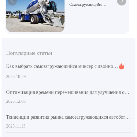
Самозагружающийся
бетоносмеситель AIMIX AS-5.5 |
Большой объем 5,5 м³,
универсальный бетоносмеситель «три
в одном», подходит для дорожного и
мостового строительства.
Популярные статьи
Как выбрать самозагружающийся миксер с двойной спиральной системой для крупных строительных проектов
2025.10.29
Оптимизация времени перемешивания для улучшения однородности бетона — ключевой этап повышения качества сельстроительства
2025.12.03
Тенденции развития рынка самозагружающихся автобетоносмесителей и технические преимущества AIMIX AS-4.5
2025.11.13