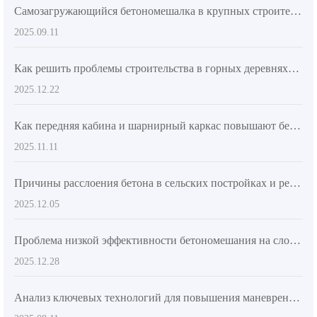
Самозагружающийся бетономешалка в крупных строительных проектах: эффективность и преимущества производительности
2025.09.11
Как решить проблемы строительства в горных деревнях? Анализ конструкции шасси с шарнирным соединением и технологий точного бетонирования
2025.12.22
Как передняя кабина и шарнирный каркас повышают безопасность и маневренность самозагружающейся бетоносмесительной машины
2025.11.11
Причины расслоения бетона в сельских постройках и решения: системный подход от соотношения сырья до технического обслуживания оборудования
2025.12.05
Проблема низкой эффективности бетономешания на сложных террасах? Логика практического применения строительных шин и шарнирного рамы для повышения проходимости
2025.12.28
Анализ ключевых технологий для повышения маневренности и эффективности выгрузки бетономешалок