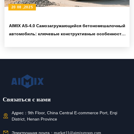
20 08 ,2025
AIMIX AS-4.0 Самозагружающийся бетономешалочный
автомобиль: ключевые конструктивные особенности
и конкурентные преимущества на международном
рынке
Связаться с нами
Адрес：
9th Floor, China Central E-commerce Port, Erqi
District, Henan Province
Электронная почта：
market11@aimixgroup.com