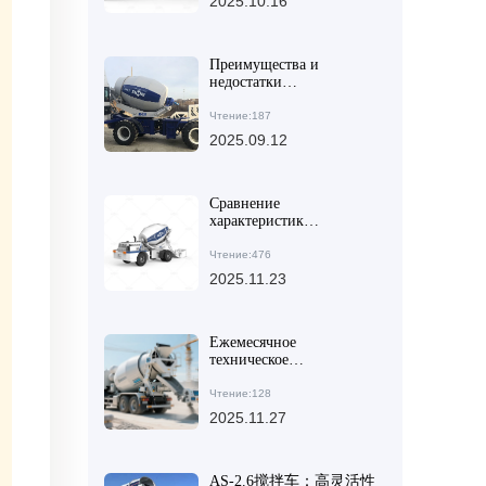
2025.10.16
эффективности
выгрузки и гибкости
строительства
Преимущества и
недостатки
самозагружающихся
бетонных смесителей по
Чтение:187
сравнению с
2025.09.12
традиционными
миксерами
Сравнение
характеристик
высокоэффективного
оборудования для
Чтение:476
смешивания бетона:
2025.11.23
разбор традиционных
моделей и систем с
интеллектуальным
управлением
Ежемесячное
техническое
обслуживание
автобетоносмесителя: от
Чтение:128
лопастей до
2025.11.27
гидравлического насоса
для продления срока
службы на 3 года
AS-2.6搅拌车：高灵活性