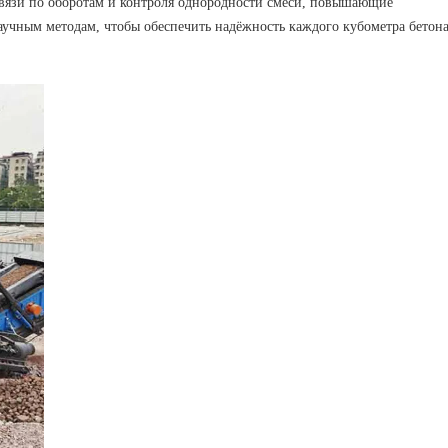
связи по оборотам и контроля однородности смеси, повышающие
научным методам, чтобы обеспечить надёжность каждого кубометра бетона