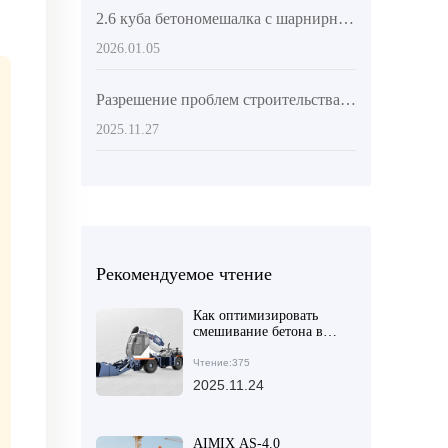
2.6 куба бетономешалка с шарнирной рамой и поворотным барабаном на 270°: преимущества для сложных участков
2026.01.05
Разрешение проблем строительства в сельских и горных районах: как шарнирный бетоносмеситель справляется с склонами и грязными дорогами?
2025.11.27
Рекомендуемое чтение
Как оптимизировать
смешивание бетона в
селе с использованием
технологий умного
Чтение:375
управления:
2025.11.24
практический опыт
повышения
равномерности и
снижения ошибок
AIMIX AS-4.0