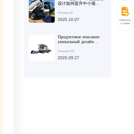
设计如何提升中小项目
浇筑效率
Чтение:30
2025.10.07
Связаться
с нами
Продуктовое описание:
уникальный дизайн
высокой маневренности
бетоносмесителя AIMIX
Чтение:241
AS-2.6 способствует
2025.09.27
модернизации бетонных
работ по всему миру