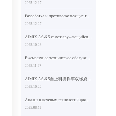
2025.12.17
.
Разработка и противоскользящие технологии шасси сочлененного бетономешалочного автомобиля для строительства в сельской местности и горах
2025.12.27
AIMIX AS-6.5 самозагружающийся миксер с двойной винтовой системой: преимущества и эффективность
2025.10.26
Ежемесячное техническое обслуживание автобетоносмесителя: от лопастей до гидравлического насоса для продления срока службы на 3 года
2025.11.27
AIMIX AS-6.5自上料搅拌车双螺旋系统实测表现与海外工程案例分享
2025.10.22
Анализ ключевых технологий для повышения маневренности и эффективности выгрузки бетономешалок
2025.08.11