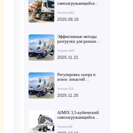
самозагружающийся
бетономешалка:
эффективная разгрузка
Чтение:442
на стройплощадках
2025.08.18
среднего масштаба и
дорогах
Эффективные методы
разгрузки для разных
строительных условий:
от дорожного
Чтение:335
строительства до
2025.11.21
высотного строительства
Регулировка зазора и
износ лопастей
смесителя: практическое
руководство по
Чтение:110
предотвращению
2025.11.20
заклинивания и
продлению срока
службы
AIMIX 3,5-кубический
самозагружающийся
бетоносмеситель -
идеальный выбор для
Чтение:63
повышения