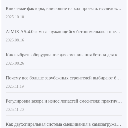
Ключевые факторы, влияющие на ход проекта: исследование в отрасли о гибкости и эффективности выгрузки бетономешалок
2025.10.10
AIMIX AS-4.0 самозагружающийся бетономешалка: преимущества передней кабины и шарнирной рамы
2025.08.16
Как выбрать оборудование для смешивания бетона для крупных и средних строительных проектов? Ключевые факторы и руководство по выбору
2025.08.26
Почему все больше зарубежных строителей выбирают бетоновозы с вращающимся барабаном?
2025.11.19
Регулировка зазора и износ лопастей смесителя: практическое руководство по предотвращению заклинивания и продлению срока службы
2025.11.20
Как двухспиральная система смешивания в самозагружающихся бетоновозах AIMIX повышает эффективность строительства крупных объектов