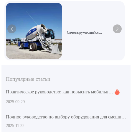
Самозагружающийся
бетоносмеситель AIMIX AS-5.5 |
Большой объем 5,5 м³,
универсальный бетоносмеситель «три
в одном», подходит для дорожного и
мостового строительства.
Популярные статьи
Практическое руководство: как повысить мобильность бетонного миксера с помощью шарнирной рамы и строительных шин
2025.09.29
Полное руководство по выбору оборудования для смешивания бетона для частных домов в деревне: практическое пособие по повышению эффективности строительства
2025.11.22