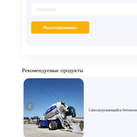
Рекомендуемые продукты
Самозагружающийся бетоносм
AIMIX AS-5.5 | Большой объем
м³, универсальный бетоносмес
«три в одном», подходит для
дорожного и мостового строит