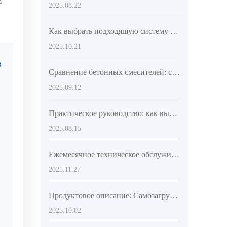
а
2025.08.22
Как выбрать подходящую систему перемешивания для самозагружающихся бетононасосов на международном рынке? Полный разбор технических аспектов
2025.10.21
³
Сравнение бетонных смесителей: саморазгружающийся миксер против традиционного оборудования с анализом производительности и затрат
2025.09.12
Практическое руководство: как выбрать эффективный и гибкий бетономешалку для строительства на нескольких площадках
2025.08.15
Ежемесячное техническое обслуживание автобетоносмесителя: от лопастей до гидравлического насоса для продления срока службы на 3 года
2025.11.27
Продуктовое описание: Самозагружающийся бетономешалка AIMIX AS-2.6 с высокой маневренностью повышает эффективность строительных работ на объектах
2025.10.02