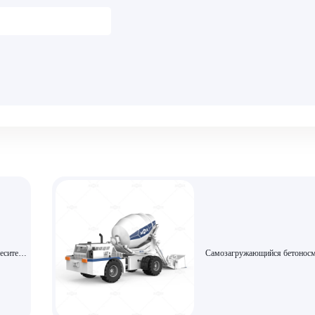
еситель
Самозагружающийся бетоносм
 5,5
объемом 2,6 м³ | Эффективное
итель
гибкое решение для строительс
Оригинальная продукция брен
ельства.
AIMIX