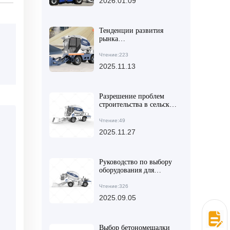
2026.01.09
обеспечения стабильного
качества混凝土
Тенденции развития
рынка
самозагружающихся
автобетоносмесителей и
Чтение:223
технические
2025.11.13
преимущества AIMIX
AS-4.5
Разрешение проблем
строительства в сельских
и горных районах: как
шарнирный
Чтение:49
бетоносмеситель
2025.11.27
справляется с склонами
и грязными дорогами?
Руководство по выбору
оборудования для
смешивания бетона для
крупных и средних
Чтение:326
строительных проектов:
2025.09.05
Ключевые факторы для
удовлетворения
потребностей в высокой
производительности и
Выбор бетономешалки