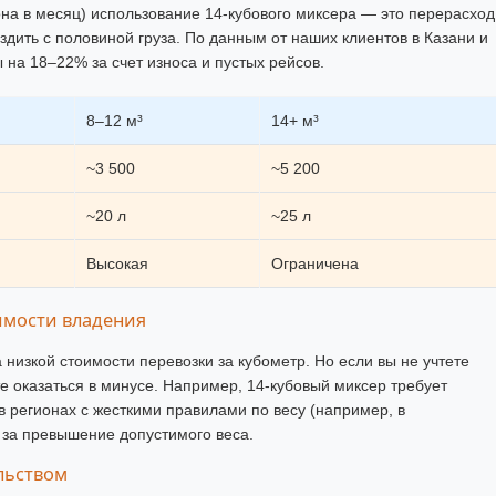
она в месяц) использование 14-кубового миксера — это перерасход
дить с половиной груза. По данным от наших клиентов в Казани и
 на 18–22% за счет износа и пустых рейсов.
8–12 м³
14+ м³
~3 500
~5 200
~20 л
~25 л
Высокая
Ограничена
имости владения
 низкой стоимости перевозки за кубометр. Но если вы не учтете
 оказаться в минусе. Например, 14-кубовый миксер требует
в регионах с жесткими правилами по весу (например, в
за превышение допустимого веса.
льством