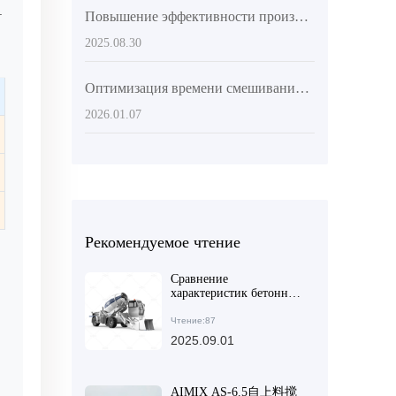
.
Повышение эффективности производства бетона: преимущества автосамосвалов с верхней загрузкой в крупных инфраструктурных проектах
2025.08.30
Оптимизация времени смешивания бетонной смеси в сельском строительстве: как предотвратить расслоение бетона
2026.01.07
Рекомендуемое чтение
Сравнение
характеристик бетонных
смесителей для крупных
и средних строительных
Чтение:87
проектов: как выбрать
2025.09.01
оптимальное решение
AIMIX AS-6.5自上料搅