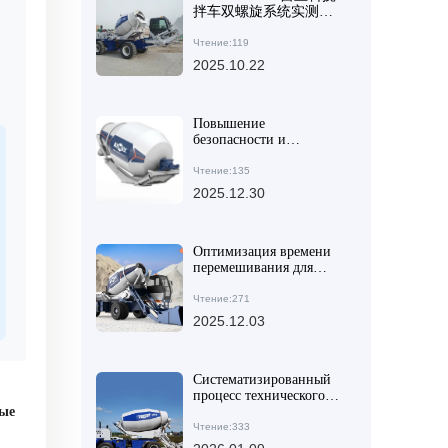
拌车双螺旋系统实测表
现与海外工程案例分享
Чтение:119
2025.10.22
Повышение
безопасности и
эффективности малых и
средних строительных
Чтение:135
проектов: точная
2025.12.30
операция роторного
бетоносмесительного
барабана
Оптимизация времени
перемешивания для
улучшения
однородности бетона —
Чтение:271
ключевой этап
2025.12.03
повышения качества
сельстроительства
Систематизированный
процесс технического
ные
обслуживания
смесителей для бетона:
Чтение:333
ключевые моменты