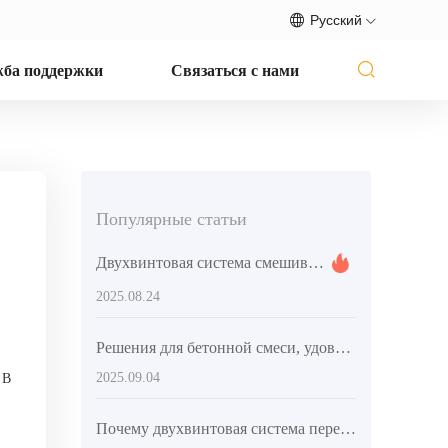
Русский
ба поддержки
Связаться с нами
Популярные статьи
Двухвинтовая система смешивания: решение для равномерного перемешивания больших объемов материалов в строительстве
2025.08.24
Решения для бетонной смеси, удовлетворяющие потребностям в высокой производительности: рекомендации по оборудованию для крупных и средних проектов
2025.09.04
 В
Почему двухвинтовая система перемешивания лучше подходит для требований по смешиванию высокопрочного бетона? – Практические советы из отрасли