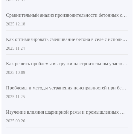
Сравнительный анализ производительности бетонных смесителей для малых строительных проектов и рекомендации по применению
2025.12.18
Как оптимизировать смешивание бетона в селе с использованием технологий умного управления: практический опыт повышения равномерности и снижения ошибок
2025.11.24
Как решить проблемы выгрузки на строительном участке? Полное раскрытие практических преимуществ 270-градусного поворотного смесительного бака
2025.10.09
Проблемы и методы устранения неисправностей при бетонных работах в сельских инфраструктурных проектах: обеспечение бесперебойного строительства
2025.11.25
Изучение влияния шарнирной рамы и промышленных шин на маневренность бетоновоза AS-2.6
2025.09.26