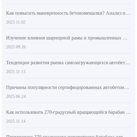
Как повысить маневренность бетономешалки? Анализ практических преимуществ шарнирного рамы и строительных шин
2025.11.02
Изучение влияния шарнирной рамы и промышленных шин на маневренность бетоновоза AS-2.6
2025.09.26
Тенденции развития рынка самозагружающихся автобетоносмесителей и технические преимущества AIMIX AS-4.5
2025.11.13
Причины популярности сертифицированных автобетоносмесителей на зарубежных рынках
2025.06.24
Как использовать 270-градусный вращающийся барабан AIMIX AS-4.0 для повышения эффективности разгрузки
2025.11.14
Применение 270-градусного поворотного барабана для повышения эффективности заливки бетона на строительных объектах