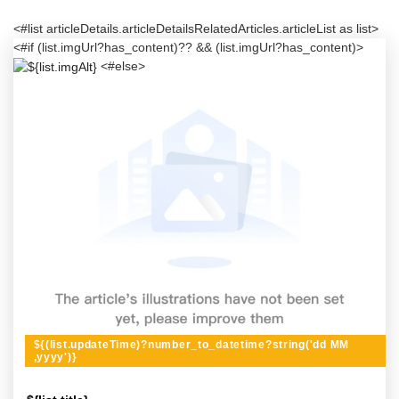
<#list articleDetails.articleDetailsRelatedArticles.articleList as list>
<#if (list.imgUrl?has_content)?? && (list.imgUrl?has_content)>
<#else>
${(list.updateTime)?number_to_datetime?string('dd MM
,yyyy')}