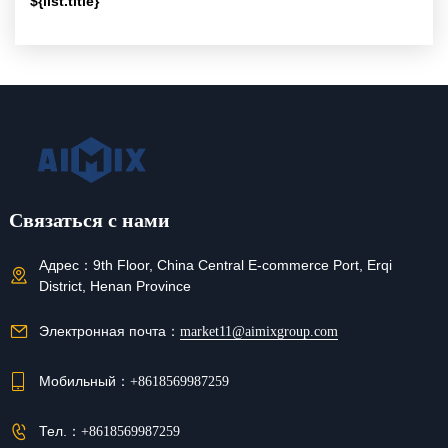
${list.title}
Связаться с нами
Адрес：
9th Floor, China Central E-commerce Port, Erqi
District, Henan Province
Электронная почта：
market11@aimixgroup.com
Мобильный：
+8618569987259
Тел.：
+8618569987259