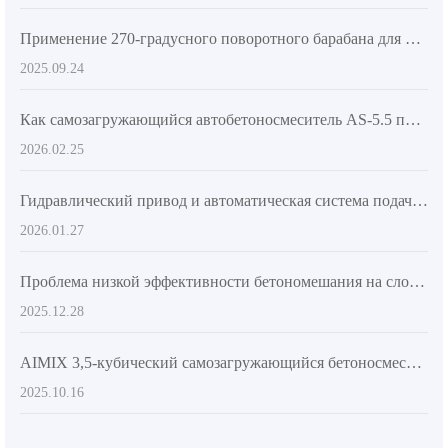
Применение 270-градусного поворотного барабана для повышения эффективности заливки бетона на строительных объектах
2025.09.24
Как самозагружающийся автобетоносмеситель AS-5.5 повышает эффективность и стабильность качества бетона на крупных стройках
2026.02.25
Гидравлический привод и автоматическая система подачи воды: как умная бетономешалка сокращает цикл производства бетона
2026.01.27
Проблема низкой эффективности бетономешания на сложных террасах? Логика практического применения строительных шин и шарнирного рамы для повышения проходимости
2025.12.28
AIMIX 3,5-кубический самозагружающийся бетоносмеситель - идеальный выбор для повышения эффективности выгрузки и гибкости строительства
2025.10.16