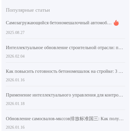
муниципальных проектов.
Популярные статьи
Самозагружающийся бетономешалочный автомобиль vs Статионарная бетоностанция: Что лучше для крупных строительных площадок?
2025.08.27
Интеллектуальное обновление строительной отрасли: преимущества применения умного смесителя с сенсорным экраном на строительных площадках
2026.02.04
Как повысить готовность бетономешалок на стройке: 3 ключевых шага технического обслуживания
2026.01.16
Применение интеллектуального управления для контроля качества бетонного замеса в режиме реального времени и повышение прочности
2026.01.18
Обновление самосвалов-мкссов排放标准国三: Как получить субсидию на замену
2026.01.16