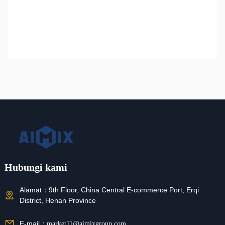
Hubungi kami
Alamat：
9th Floor, China Central E-commerce Port, Erqi
District, Henan Province
E-mail：
market11@aimixgroup.com