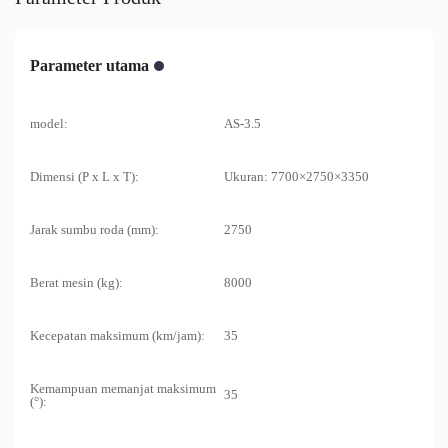
Parameter utama
model:
AS-3.5
Dimensi (P x L x T):
Ukuran: 7700×2750×3350
Jarak sumbu roda (mm):
2750
Berat mesin (kg):
8000
Kecepatan maksimum (km/jam):
35
Kemampuan memanjat maksimum
35
(°):