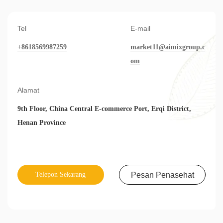
Tel
E-mail
+8618569987259
market11@aimixgroup.c
om
Alamat
9th Floor, China Central E-commerce Port, Erqi District,
Henan Province
Telepon Sekarang
Pesan Penasehat