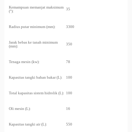
Kemampuan memanjat maksimum
35
(°):
Radius putar minimum (mm):
3300
Jarak bebas ke tanah minimum
350
(mm):
Tenaga mesin (kw):
78
Kapasitas tangki bahan bakar (L):
100
Total kapasitas sistem hidrolik (L):
100
Oli mesin (L):
16
Kapasitas tangki air (L):
550