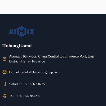
Hubungi kami
Alamat：
9th Floor, China Central E-commerce Port, Erqi
District, Henan Province
E-mail：
market11@aimixgroup.com
Seluler：
+8618569987259
Tel：
+8618569987259