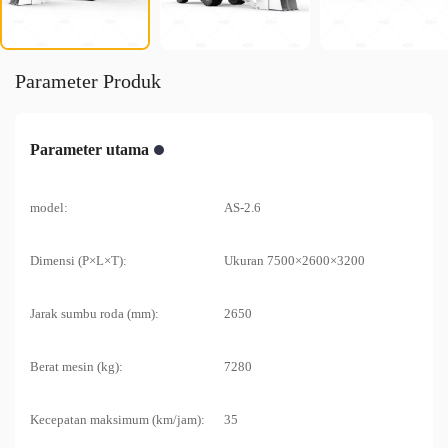
Parameter Produk
Parameter utama
model:
AS-2.6
Dimensi (P×L×T):
Ukuran 7500×2600×3200
Jarak sumbu roda (mm):
2650
Berat mesin (kg):
7280
Kecepatan maksimum (km/jam):
35