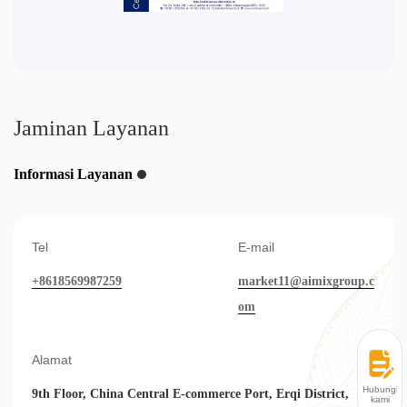
Jaminan Layanan
Informasi Layanan
Tel
E-mail
+8618569987259
market11@aimixgroup.c
om
Alamat
Hubungi
9th Floor, China Central E-commerce Port, Erqi District,
kami