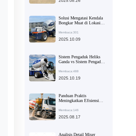
2025.08.26
Panduan Pemilihan
Solusi Mengatasi Kendala
Bongkar Muat di Lokasi
Konstruksi: Rahasia
Kelebihan Praktis Mixer
Membaca:301
Beton 270° Putar
2025.10.09
Sistem Pengaduk Heliks
Ganda vs Sistem Pengaduk
Konvensional: Mana yang
Lebih Cocok untuk Proyek
Membaca:488
Infrastruktur Luar Negeri?
2025.10.19
Panduan Praktis
Meningkatkan Efisiensi
Pengosongan dengan Truk
Mixer Beton AIMIX AS-
Membaca:146
4.0 Berrotasi 270 Derajat
2025.08.17
dan Pengisian Otomatis
Analisis Detail Mixer