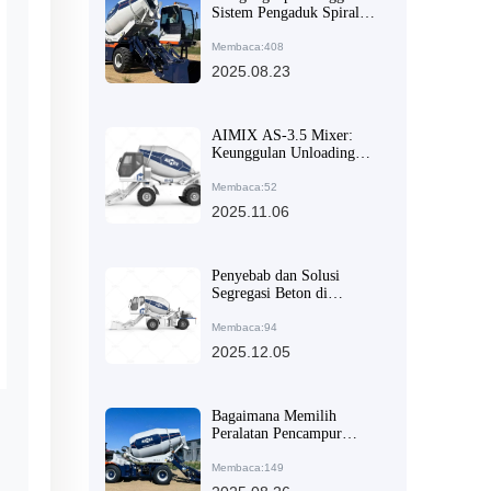
Sistem Pengaduk Spiral
Ganda pada Truk Mixer
Bahan Bangunan Otomatis
Membaca:408
2025.08.23
AIMIX AS-3.5 Mixer:
Keunggulan Unloading
Multi-Arah dan Mobilitas
Tinggi yang Membuatnya
Membaca:52
Populer di Pasar Ekspor
2025.11.06
Penyebab dan Solusi
Segregasi Beton di
Bangunan Pedesaan:
Pendekatan Sistemik dari
Membaca:94
Perencanaan Bahan Baku
2025.12.05
hingga Pemeliharaan
Peralatan
Bagaimana Memilih
Peralatan Pencampur
Beton untuk Proyek
Konstruksi Besar dan
Membaca:149
Sedang? Faktor Kunci dan