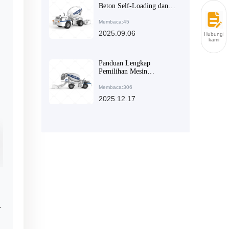
Beton Self-Loading dan
Kasus Aplikasi Efisien di
Proyek Besar dan Sedang
Membaca:45
2025.09.06
Hubungi
kami
Panduan Lengkap
Pemilihan Mesin
Pengaduk Beton untuk
Konstruksi Pedesaan:
Membaca:306
Analisis Teknis
2025.12.17
Meningkatkan Efisiensi
Pekerjaan
.