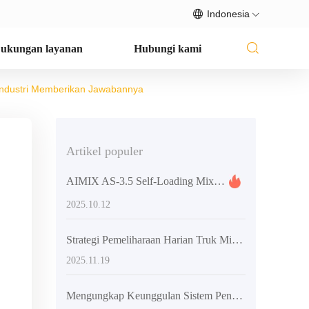
Indonesia
ukungan layanan
Hubungi kami
Industri Memberikan Jawabannya
Artikel populer
AIMIX AS-3.5 Self-Loading Mixer: Flexible Discharge & High Efficiency Boost Overseas Construction Projects
2025.10.12
Strategi Pemeliharaan Harian Truk Mixer Bahan Kental Anti-Sumbat
2025.11.19
Mengungkap Keunggulan Sistem Pengaduk Spiral Ganda pada Truk Mixer Bahan Bangunan Otomatis