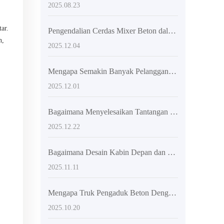
2025.08.23
ar.
Pengendalian Cerdas Mixer Beton dalam Produksi Beton di Konstruksi Pedesaan: Analisis Praktis Umpan Balik Kecepatan dan Penilaian Kekinian Campuran
n,
2025.12.04
Mengapa Semakin Banyak Pelanggan Luar Negeri Memilih Mixer Beton 2,6 Kubik dengan Struktur Engsel?
2025.12.01
Bagaimana Menyelesaikan Tantangan Konstruksi di Daerah Pegunungan dan Pedesaan? Prinsip Desain Chassis Kendaraan Mixer dengan Sambungan Lengkung
2025.12.22
Bagaimana Desain Kabin Depan dan Rangka Bersambung Meningkatkan Keamanan dan Fleksibilitas Operasi Mixer Beton Self-Loading?
2025.11.11
Mengapa Truk Pengaduk Beton Dengan Sistem Double Heliks Menjamin Kualitas Campuran Beton?
2025.10.20