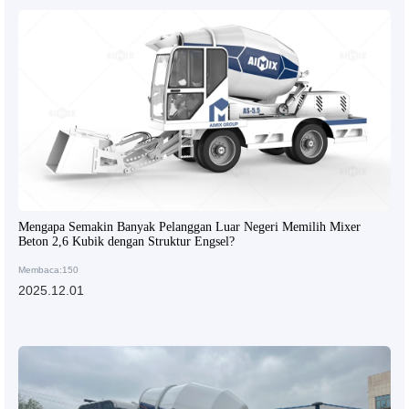
Mengapa Semakin Banyak Pelanggan Luar Negeri Memilih Mixer
Beton 2,6 Kubik dengan Struktur Engsel?
Membaca:150
2025.12.01