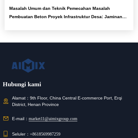
Masalah Umum dan Teknik Pemecahan Masalah
Pembuatan Beton Proyek Infrastruktur Desa: Jaminan
Pelaksanaan Konstruksi Berjalan Lancar
Hubungi kami
Alamat：
9th Floor, China Central E-commerce Port, Erqi
District, Henan Province
E-mail：
market11@aimixgroup.com
Seluler：
+8618569987259