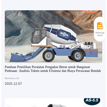
Hubungi
kami
Panduan Pemilihan Peralatan Pengadon Beton untuk Bangunan
Pedesaan: Analisis Teknis untuk Efisiensi dan Biaya Perawatan Rendah
Membaca:33
2025.12.07