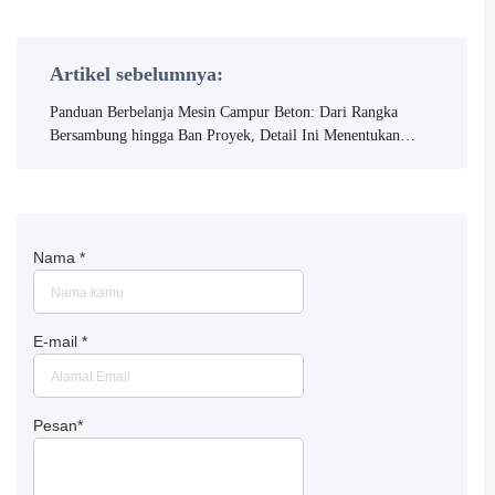
Artikel sebelumnya:
Panduan Berbelanja Mesin Campur Beton: Dari Rangka
Bersambung hingga Ban Proyek, Detail Ini Menentukan
Adaptabilitas Lapangan
Nama
*
E-mail
*
Pesan
*