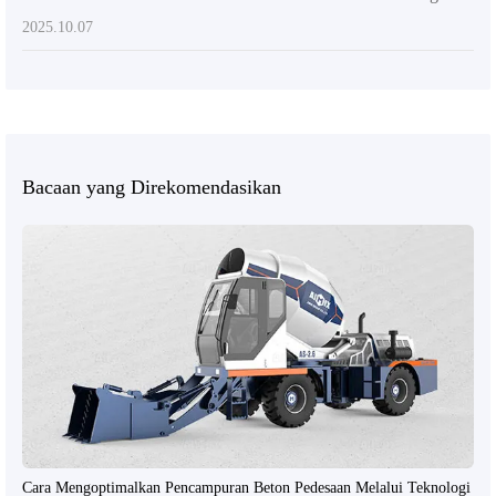
2025.10.07
Bacaan yang Direkomendasikan
Cara Mengoptimalkan Pencampuran Beton Pedesaan Melalui Teknologi