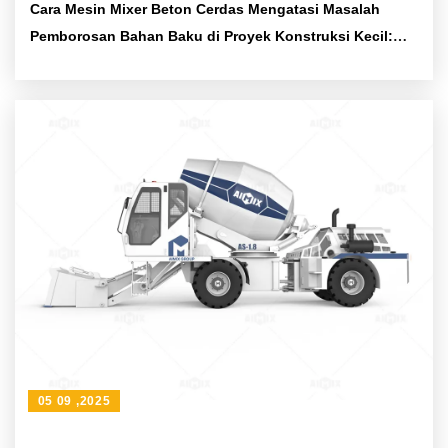
Cara Mesin Mixer Beton Cerdas Mengatasi Masalah
Pemborosan Bahan Baku di Proyek Konstruksi Kecil:
Aplikasi Teknologi Penimbangan dan Pengaturan Bahan
Otomatis
05 09 ,2025