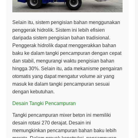
Selain itu, sistem pengisian bahan menggunakan
penggerak hidrolik. Sistem ini lebih efisien
daripada sistem pengisian bahan tradisional.
Penggerak hidrolik dapat menggerakkan bahan
baku ke dalam tangki pencampuran dengan cepat
dan stabil, mengurangi waktu pengisian bahan
hingga 30%. Selain itu, ada mekanisme pengairan
otomatis yang dapat mengatur volume air yang
masuk ke dalam tangki pencampuran sesuai
dengan kebutuhan.
Desain Tangki Pencampuran
Tangki pencampuran mixer beton ini memiliki
desain rotasi 270 derajat. Desain ini
memungkinkan pencampuran bahan baku lebih