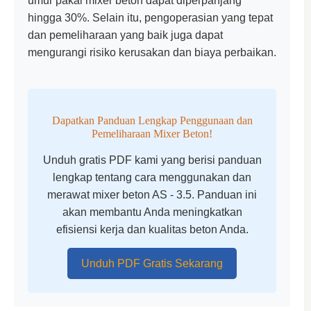
umur pakai mixer beton dapat diperpanjang
hingga 30%. Selain itu, pengoperasian yang tepat
dan pemeliharaan yang baik juga dapat
mengurangi risiko kerusakan dan biaya perbaikan.
Dapatkan Panduan Lengkap Penggunaan dan
Pemeliharaan Mixer Beton!
Unduh gratis PDF kami yang berisi panduan
lengkap tentang cara menggunakan dan
merawat mixer beton AS - 3.5. Panduan ini
akan membantu Anda meningkatkan
efisiensi kerja dan kualitas beton Anda.
Unduh PDF Gratis Sekarang