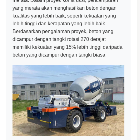
merata. Dalam proyek konstruksi, pencampuran
yang merata akan menghasilkan beton dengan
kualitas yang lebih baik, seperti kekuatan yang
lebih tinggi dan kerapatan yang lebih baik.
Berdasarkan pengalaman proyek, beton yang
dicampur dengan tangki rotasi 270 derajat
memiliki kekuatan yang 15% lebih tinggi daripada
beton yang dicampur dengan tangki biasa.