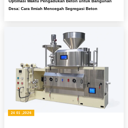
Optimasi Waktu Pengadukan Beton untuk Bangunan
Desa: Cara Ilmiah Mencegah Segregasi Beton
24 01 ,2026