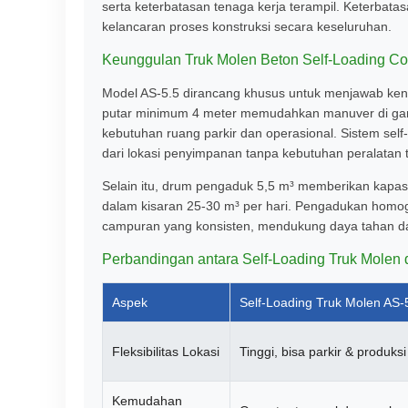
serta keterbatasan tenaga kerja terampil. Keterbata
kelancaran proses konstruksi secara keseluruhan.
Keunggulan Truk Molen Beton Self-Loading C
Model AS-5.5 dirancang khusus untuk menjawab kenda
putar minimum 4 meter memudahkan manuver di gang
kebutuhan ruang parkir dan operasional. Sistem sel
dari lokasi penyimpanan tanpa kebutuhan peralata
Selain itu, drum pengaduk 5,5 m³ memberikan kapas
dalam kisaran 25-30 m³ per hari. Pengadukan homo
campuran yang konsisten, mendukung daya tahan da
Perbandingan antara Self-Loading Truk Molen d
Aspek
Self-Loading Truk Molen AS-
Fleksibilitas Lokasi
Tinggi, bisa parkir & produksi
Kemudahan