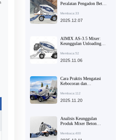
n
Peralatan Pengadon Beton
untuk Bangunan Pedesaan:
Analisis Teknis untuk
Membaca:33
Efisiensi dan Biaya
2025.12.07
Perawatan Rendah
AIMIX AS-3.5 Mixer:
Keunggulan Unloading
Multi-Arah dan Mobilitas
Tinggi yang Membuatnya
Membaca:52
Populer di Pasar Ekspor
2025.11.06
Cara Praktis Mengatasi
Kebocoran dan
Penyesuaian Celah pada
Blade Mixer Truk:
Membaca:112
Mencegah Macet dan
2025.11.20
Memperpanjang Umur
Pakai
Analisis Keunggulan
Produk Mixer Beton
Otomatis Cerdas: Pilihan
Ideal untuk Meningkatkan
Membaca:400
Kekonsistenan Beton dan