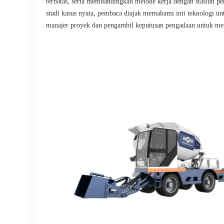
terbatas, serta membandingkan metode kerja dengan stasiun pe
studi kasus nyata, pembaca diajak memahami inti teknologi un
manajer proyek dan pengambil keputusan pengadaan untuk memi