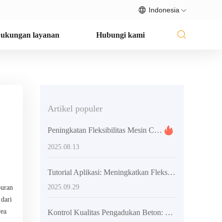
Indonesia
ukungan layanan
Hubungi kami
Artikel populer
Peningkatan Fleksibilitas Mesin Campur Beton dalam Konstruksi: Dampak pada Waktu dan Biaya Proyek
2025.08.13
Tutorial Aplikasi: Meningkatkan Fleksibilitas Konstruksi Mixer Beton dengan Rangka Engsel dan Ban Teknikal
2025.09.29
puran
 dari
rea
Kontrol Kualitas Pengadukan Beton: Solusi Praktis untuk Mencegah Masalah Kekuatan di Konstruksi Pedesaan