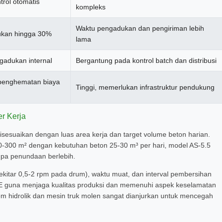
trol otomatis
kompleks
Waktu pengadukan dan pengiriman lebih
ukan hingga 30%
lama
gadukan internal
Bergantung pada kontrol batch dan distribusi
penghematan biaya
Tinggi, memerlukan infrastruktur pendukung
r Kerja
sesuaikan dengan luas area kerja dan target volume beton harian.
50-300 m² dengan kebutuhan beton 25-30 m³ per hari, model AS-5.5
anpa penundaan berlebih.
kitar 0,5-2 rpm pada drum), waktu muat, dan interval pembersihan
CE guna menjaga kualitas produksi dan memenuhi aspek keselamatan
stem hidrolik dan mesin truk molen sangat dianjurkan untuk mencegah