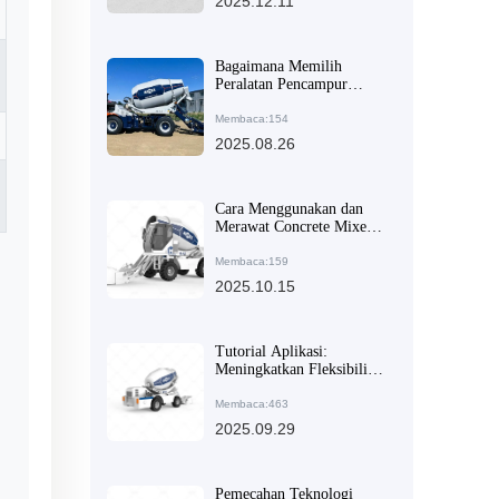
2025.12.11
Efisiensi Konstruksi
Bagaimana Memilih
Peralatan Pencampur
Beton untuk Proyek
Konstruksi Besar dan
Membaca:154
Sedang? Faktor Kunci dan
2025.08.26
Panduan Pemilihan
Cara Menggunakan dan
Merawat Concrete Mixer
dengan Tangki Putar 270
Derajat: Panduan Praktis
Membaca:159
untuk Proyek Konstruksi
2025.10.15
Tutorial Aplikasi:
Meningkatkan Fleksibilitas
Konstruksi Mixer Beton
dengan Rangka Engsel dan
Membaca:463
Ban Teknikal
2025.09.29
Pemecahan Teknologi