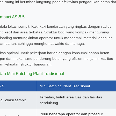
san ruang ini berimbas langsung pada efektivitas pengadukan beton da
ompact AS-5.5
la lokasi sempit. Kaki-kaki kendaraan yang ringkas dengan radius
 kecil dan area terbatas. Struktur bodi yang kompak mengurangi
f-loading memungkinkan operator untuk mengambil material langsung
n tambahan, sehingga menghemat waktu dan tenaga.
itas optimal untuk pekerjaan harian dengan konsumsi bahan beton
gen dan mekanisme pendorong beton yang efisien menjamin kualitas
n kekuatan struktur bangunan.
an Mini Batching Plant Tradisional
5.5
Mini Batching Plant Tradisional
Terbatas, butuh area luas dan fasilitas
 di lokasi sempit
pendukung
Perlu beberapa operator dan prosedur