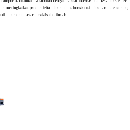
ncampur tradisional. Dipadukan dengan standar internasional ISO dan CE serta
tuk meningkatkan produktivitas dan kualitas konstruksi. Panduan ini cocok bag
lih peralatan secara praktis dan ilmiah.