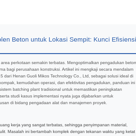
en Beton untuk Lokasi Sempit: Kunci Efisiens
di area perkotaan semakin terbatas. Mengoptimalkan pengadukan beto
ma bagi perusahaan konstruksi. Artikel ini mengkaji secara mendalam
.5 dari Henan Guoli Mikos Technology Co., Ltd, sebagai solusi ideal di
i kompak, kemudahan operasi, dan efektivitas pengadukan, panduan ini
stem batching plant tradisional untuk memastikan peningkatan
serta studi kasus implementasi nyata juga dijabarkan untuk
tusan di bidang pengadaan alat dan manajemen proyek.
 ruang kerja yang sangat terbatas, sehingga penyimpanan material,
ulit. Masalah ini bertambah komplek dengan tekanan waktu yang ketat