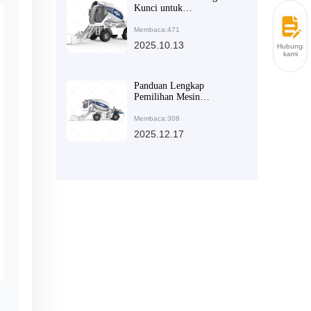
Kunci untuk
Meningkatkan Efisiensi
Pemuatan Beton Mixer -
Membaca:471
Keunggulan Rangka
2025.10.13
Hubungi
Bersambung dan Ban
kami
Proyek
Panduan Lengkap
Pemilihan Mesin
Pengaduk Beton untuk
Konstruksi Pedesaan:
Membaca:308
Analisis Teknis
2025.12.17
Meningkatkan Efisiensi
Pekerjaan