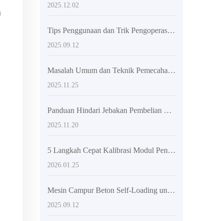
2025.12.02
i
Tips Penggunaan dan Trik Pengoperasian Truk Mixer Beton Self - Loading
2025.09.12
Masalah Umum dan Teknik Pemecahan Masalah Pembuatan Beton Proyek Infrastruktur Desa: Jaminan Pelaksanaan Konstruksi Berjalan Lancar
2025.11.25
Panduan Hindari Jebakan Pembelian Truk Mixer: Perbandingan Parameter + Rekomendasi Saluran Pembelian Langsung dari Pabrik
2025.11.20
5 Langkah Cepat Kalibrasi Modul Penimbang Mixer Cerdas: Panduan Praktis untuk Meningkatkan Efisiensi Proyek Kecil dan Menengah
2026.01.25
Mesin Campur Beton Self-Loading untuk Proyek Konstruksi Pedesaan dan Perkotaan
2025.09.12