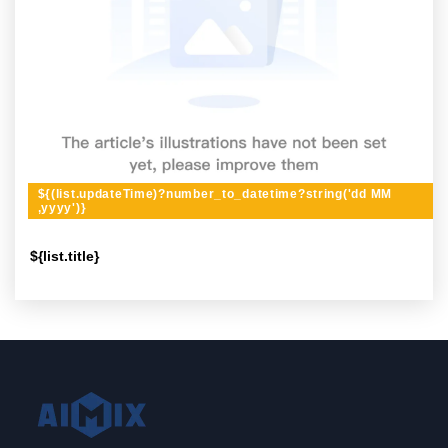
${(list.updateTime)?number_to_datetime?string('dd MM
,yyyy')}
${list.title}