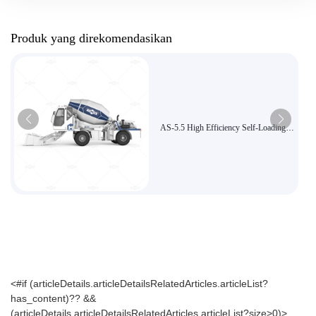
Produk yang direkomendasikan
AS-5.5 High Efficiency Self-Loading
Concrete Mixer cocok untuk proyek
besar
<#if (articleDetails.articleDetailsRelatedArticles.articleList?
has_content)?? &&
(articleDetails.articleDetailsRelatedArticles.articleList?size>0)>