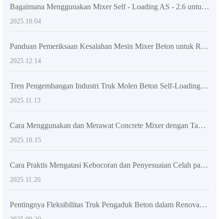
Bagaimana Menggunakan Mixer Self - Loading AS - 2.6 untuk Pengecoran Beton Cepat di Lokasi Konstruksi Kompleks?
2025.10.04
Panduan Pemeriksaan Kesalahan Mesin Mixer Beton untuk Rumah Tahunan di Pedesaan: Hemat Waktu dan Tidak Mengganggu Proyek
2025.12.14
Tren Pengembangan Industri Truk Molen Beton Self-Loading dan Analisis Keunggulan Teknologi AIMIX AS-4.5
2025.11.13
Cara Menggunakan dan Merawat Concrete Mixer dengan Tangki Putar 270 Derajat: Panduan Praktis untuk Proyek Konstruksi
2025.10.15
Cara Praktis Mengatasi Kebocoran dan Penyesuaian Celah pada Blade Mixer Truk: Mencegah Macet dan Memperpanjang Umur Pakai
2025.11.20
Pentingnya Fleksibilitas Truk Pengaduk Beton dalam Renovasi Kawasan Perumahan Kota: Pengalaman Praktis di Lokasi Konstruksi