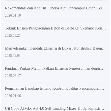
Rekomendasi dan Analisis Kinerja Alat Pencampur Beton Cerdas untuk Bangunan Pedesaan
2026.01.10
Teknik Efisien Pengosongan Beton di Berbagai Skenario Konstruksi: Dari Pengerjaan Jalan hingga Bangunan Tinggi
2025.11.21
Menyelesaikan Kendala Efisiensi di Lokasi Konstruksi: Bagaimana Tangki Pencampur 270 Derajat Berputar Mengurangi Biaya Tenaga Kerja Pemuatan?
2025.11.03
Panduan Praktis Meningkatkan Efisiensi Pengosongan dengan Truk Mixer Beton AIMIX AS-4.0 Berrotasi 270 Derajat dan Pengisian Otomatis
2025.08.17
Pemahaman Lengkap tentang Kontrol Kualitas Pencampuran Beton: Teknik Kunci untuk Meningkatkan Kekuatan dan Ketahanan Beton Bangunan Pedesaan
2026.01.06
Uji Coba AIMIX AS-4.0 Self-Loading Mixer Truck: Rahasia Kelincahan di Ruang Sempit