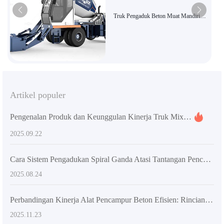
Truk Pengaduk Beton Muat Mandiri
AS-5.5, Peralatan Pengaduk Bangunan
Berkapasitas Besar dengan Efisiensi
Tinggi
Artikel populer
Pengenalan Produk dan Keunggulan Kinerja Truk Mixer Beton Self-Loading Khusus untuk Proyek Konstruksi Besar dan Sedang
2025.09.22
Cara Sistem Pengadukan Spiral Ganda Atasi Tantangan Pencampuran Material Besar di Konstruksi Luar Negeri
2025.08.24
Perbandingan Kinerja Alat Pencampur Beton Efisien: Rincian Mesin Tradisional vs Sistem Kontrol Cerdas
2025.11.23