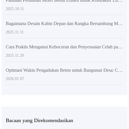
Panduan Pemilihan Mixer Beton Efisien untuk Kontraktor Luar Negeri: Dari Desain hingga Aplikasi Nyata
2025.10.11
Bagaimana Desain Kabin Depan dan Rangka Bersambung Meningkatkan Keamanan dan Fleksibilitas Operasi Mixer Beton Self-Loading?
2025.11.11
Cara Praktis Mengatasi Kebocoran dan Penyesuaian Celah pada Blade Mixer Truk: Mencegah Macet dan Memperpanjang Umur Pakai
2025.11.20
Optimasi Waktu Pengadukan Beton untuk Bangunan Desa: Cara Ilmiah Mencegah Segregasi Beton
2026.01.07
Bacaan yang Direkomendasikan