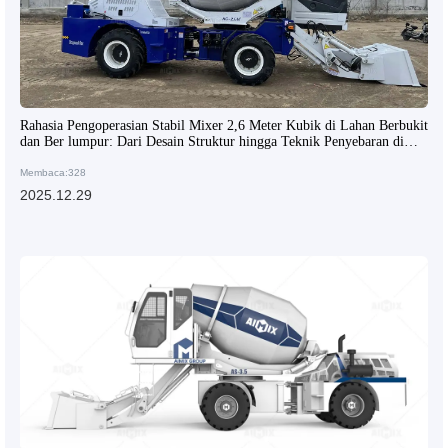
Rahasia Pengoperasian Stabil Mixer 2,6 Meter Kubik di Lahan Berbukit
dan Ber lumpur: Dari Desain Struktur hingga Teknik Penyebaran di
Lapangan
Membaca:328
2025.12.29