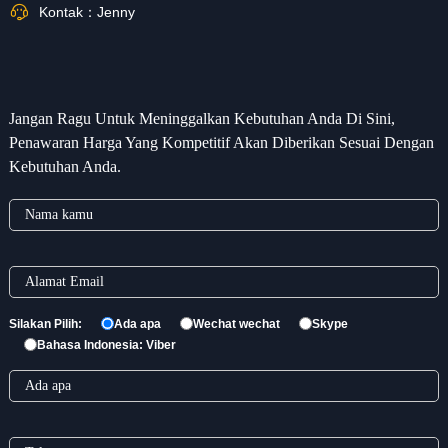
Kontak：
Jenny
Jangan Ragu Untuk Meninggalkan Kebutuhan Anda Di Sini,
Penawaran Harga Yang Kompetitif Akan Diberikan Sesuai Dengan
Kebutuhan Anda.
Silakan Pilih:
Ada apa
Wechat wechat
Skype
Bahasa Indonesia: Viber