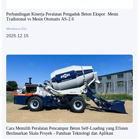
Perbandingan Kinerja Peralatan Pengaduk Beton Ekspor: Mesin
Tradisional vs Mesin Otomatis AS-2.6
Membaca:331
2025.12.15
Cara Memilih Peralatan Pencampur Beton Self-Loading yang Efisien
Berdasarkan Skala Proyek - Panduan Teknologi dan Aplikasi