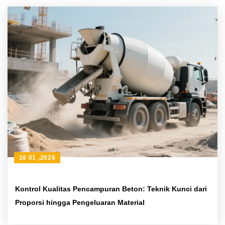
16 01 ,2026
Kontrol Kualitas Pencampuran Beton: Teknik Kunci dari
Proporsi hingga Pengeluaran Material