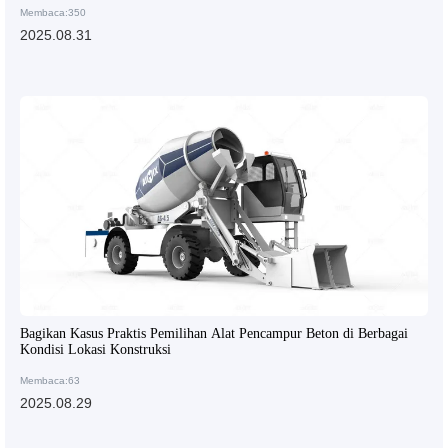
Membaca:350
2025.08.31
Bagikan Kasus Praktis Pemilihan Alat Pencampur Beton di Berbagai
Kondisi Lokasi Konstruksi
Membaca:63
2025.08.29