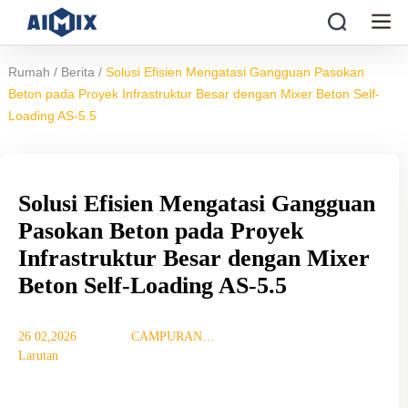
/
/
Rumah
Berita
Solusi Efisien Mengatasi Gangguan Pasokan
Beton pada Proyek Infrastruktur Besar dengan Mixer Beton Self-
Loading AS-5.5
Solusi Efisien Mengatasi Gangguan
Pasokan Beton pada Proyek
Infrastruktur Besar dengan Mixer
Beton Self-Loading AS-5.5
26 02,2026
CAMPURAN
Larutan
TUJUAN