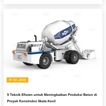
Metode dan Saran Praktis
07 02 ,2026
5 Teknik Efisien untuk Meningkatkan Produksi Beton di
Proyek Konstruksi Skala Kecil