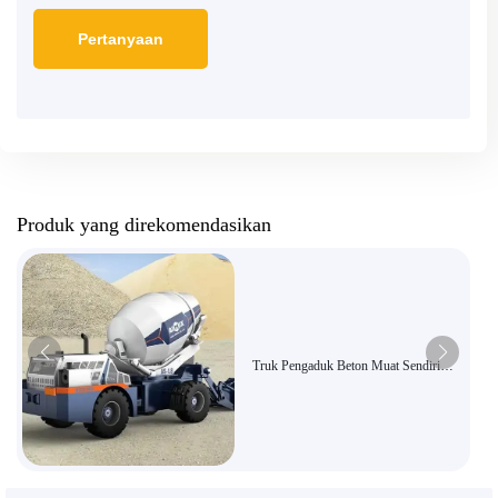
Produk yang direkomendasikan
Truk Pengaduk Beton Muat Sendiri
AIMIX AS-1.8 | Efisiensi Tinggi dan
Hemat Energi, Cocok untuk
Infrastruktur Pedesaan, Bersertifikasi
Ekspor