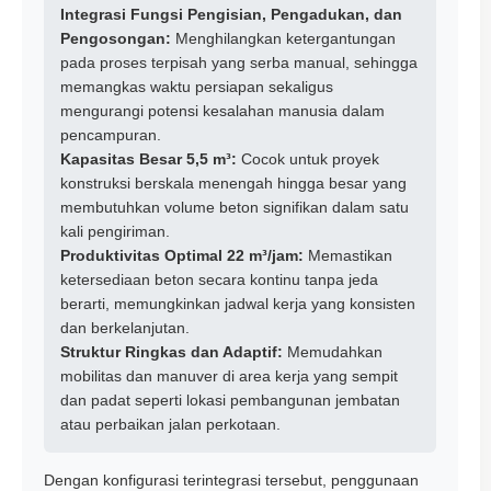
Integrasi Fungsi Pengisian, Pengadukan, dan
Pengosongan:
Menghilangkan ketergantungan
pada proses terpisah yang serba manual, sehingga
memangkas waktu persiapan sekaligus
mengurangi potensi kesalahan manusia dalam
pencampuran.
Kapasitas Besar 5,5 m³:
Cocok untuk proyek
konstruksi berskala menengah hingga besar yang
membutuhkan volume beton signifikan dalam satu
kali pengiriman.
Produktivitas Optimal 22 m³/jam:
Memastikan
ketersediaan beton secara kontinu tanpa jeda
berarti, memungkinkan jadwal kerja yang konsisten
dan berkelanjutan.
Struktur Ringkas dan Adaptif:
Memudahkan
mobilitas dan manuver di area kerja yang sempit
dan padat seperti lokasi pembangunan jembatan
atau perbaikan jalan perkotaan.
Dengan konfigurasi terintegrasi tersebut, penggunaan