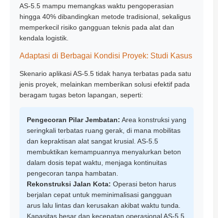
AS-5.5 mampu memangkas waktu pengoperasian
hingga 40% dibandingkan metode tradisional, sekaligus
memperkecil risiko gangguan teknis pada alat dan
kendala logistik.
Adaptasi di Berbagai Kondisi Proyek: Studi Kasus
Skenario aplikasi AS-5.5 tidak hanya terbatas pada satu
jenis proyek, melainkan memberikan solusi efektif pada
beragam tugas beton lapangan, seperti:
Pengecoran Pilar Jembatan:
Area konstruksi yang
seringkali terbatas ruang gerak, di mana mobilitas
dan kepraktisan alat sangat krusial. AS-5.5
membuktikan kemampuannya menyalurkan beton
dalam dosis tepat waktu, menjaga kontinuitas
pengecoran tanpa hambatan.
Rekonstruksi Jalan Kota:
Operasi beton harus
berjalan cepat untuk meminimalisasi gangguan
arus lalu lintas dan kerusakan akibat waktu tunda.
Kapasitas besar dan kecepatan operasional AS-5.5