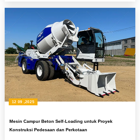
12 09 ,2025
Mesin Campur Beton Self-Loading untuk Proyek
Konstruksi Pedesaan dan Perkotaan