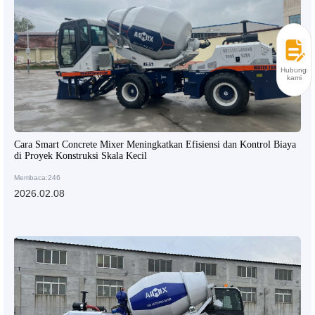
Hubungi
kami
Cara Smart Concrete Mixer Meningkatkan Efisiensi dan Kontrol Biaya
di Proyek Konstruksi Skala Kecil
Membaca:246
2026.02.08