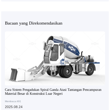
Bacaan yang Direkomendasikan
Cara Sistem Pengadukan Spiral Ganda Atasi Tantangan Pencampuran
Material Besar di Konstruksi Luar Negeri
Membaca:491
2025.08.24