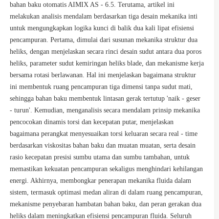
bahan baku otomatis AIMIX AS - 6.5. Terutama, artikel ini
melakukan analisis mendalam berdasarkan tiga desain mekanika inti
untuk mengungkapkan logika kunci di balik dua kali lipat efisiensi
pencampuran. Pertama, dimulai dari susunan mekanika struktur dua
heliks, dengan menjelaskan secara rinci desain sudut antara dua poros
heliks, parameter sudut kemiringan heliks blade, dan mekanisme kerja
bersama rotasi berlawanan. Hal ini menjelaskan bagaimana struktur
ini membentuk ruang pencampuran tiga dimensi tanpa sudut mati,
sehingga bahan baku membentuk lintasan gerak tertutup 'naik - geser
- turun'. Kemudian, menganalisis secara mendalam prinsip mekanika
pencocokan dinamis torsi dan kecepatan putar, menjelaskan
bagaimana perangkat menyesuaikan torsi keluaran secara real - time
berdasarkan viskositas bahan baku dan muatan muatan, serta desain
rasio kecepatan presisi sumbu utama dan sumbu tambahan, untuk
memastikan kekuatan pencampuran sekaligus menghindari kehilangan
energi. Akhirnya, membongkar penerapan mekanika fluida dalam
sistem, termasuk optimasi medan aliran di dalam ruang pencampuran,
mekanisme penyebaran hambatan bahan baku, dan peran gerakan dua
heliks dalam meningkatkan efisiensi pencampuran fluida. Seluruh