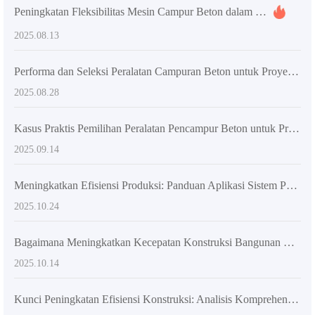
Peningkatan Fleksibilitas Mesin Campur Beton dalam Konstruksi: Dampak pada Waktu dan Biaya Proyek
2025.08.13
Performa dan Seleksi Peralatan Campuran Beton untuk Proyek Konstruksi Luar Negeri: Analisis Teknis dan Rekomendasi Praktis
2025.08.28
Kasus Praktis Pemilihan Peralatan Pencampur Beton untuk Proyek Konstruksi Besar dan Sedang serta Solusi Optimasi
2025.09.14
Meningkatkan Efisiensi Produksi: Panduan Aplikasi Sistem Pengadukan Spiral Ganda pada Proyek Konstruksi Besar
2025.10.24
Bagaimana Meningkatkan Kecepatan Konstruksi Bangunan Melalui Fleksibilitas Mixer Beton? Kasus dan Analisis Data
2025.10.14
Kunci Peningkatan Efisiensi Konstruksi: Analisis Komprehensif Desain Fleksibilitas Tinggi Mixer Truk