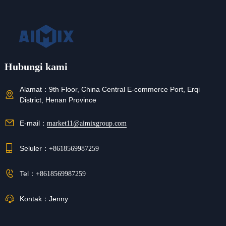
Hubungi kami
Alamat：
9th Floor, China Central E-commerce Port, Erqi
District, Henan Province
E-mail：
market11@aimixgroup.com
Seluler：
+8618569987259
Tel：
+8618569987259
Kontak：
Jenny