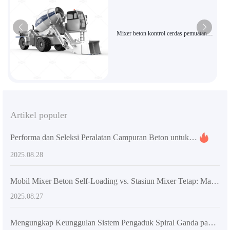
Mixer beton kontrol cerdas pemuatan
otomatis AS-2.6 dengan pencampuran
efisiensi tinggi cocok untuk konstruksi
pedesaan dan proyek kota kecil
Artikel populer
Performa dan Seleksi Peralatan Campuran Beton untuk Proyek Konstruksi Luar Negeri: Analisis Teknis dan Rekomendasi Praktis
2025.08.28
Mobil Mixer Beton Self-Loading vs. Stasiun Mixer Tetap: Mana yang Cocok untuk Proyek Konstruksi Besar?
2025.08.27
Mengungkap Keunggulan Sistem Pengaduk Spiral Ganda pada Truk Mixer Bahan Bangunan Otomatis