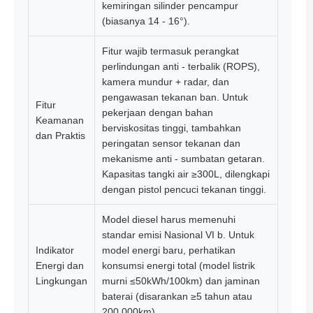
kemiringan silinder pencampur
(biasanya 14 - 16°).
Fitur wajib termasuk perangkat
perlindungan anti - terbalik (ROPS),
kamera mundur + radar, dan
pengawasan tekanan ban. Untuk
Fitur
pekerjaan dengan bahan
Keamanan
berviskositas tinggi, tambahkan
dan Praktis
peringatan sensor tekanan dan
mekanisme anti - sumbatan getaran.
Kapasitas tangki air ≥300L, dilengkapi
dengan pistol pencuci tekanan tinggi.
Model diesel harus memenuhi
standar emisi Nasional VI b. Untuk
Indikator
model energi baru, perhatikan
Energi dan
konsumsi energi total (model listrik
Lingkungan
murni ≤50kWh/100km) dan jaminan
baterai (disarankan ≥5 tahun atau
200.000km).