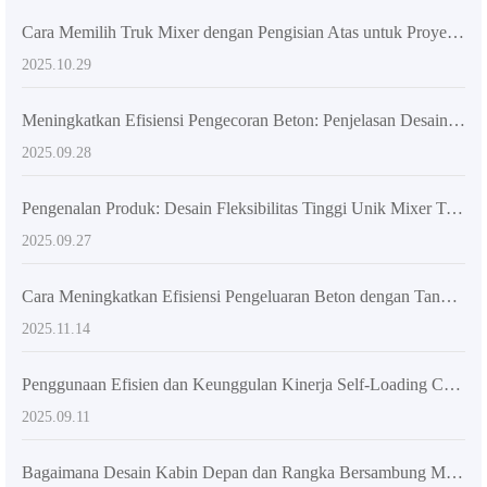
Cara Memilih Truk Mixer dengan Pengisian Atas untuk Proyek Konstruksi Besar: Analisis Sistem Pengadukan Spiral Ganda
2025.10.29
Meningkatkan Efisiensi Pengecoran Beton: Penjelasan Desain Truk Mixer Fleksibel
2025.09.28
Pengenalan Produk: Desain Fleksibilitas Tinggi Unik Mixer Truk AIMIX AS-2.6 Mendorong Upgrading Konstruksi Beton Global
2025.09.27
Cara Meningkatkan Efisiensi Pengeluaran Beton dengan Tangki Pencampur 270 Derajat pada Truk AIMIX AS-4.5
2025.11.14
Penggunaan Efisien dan Keunggulan Kinerja Self-Loading Concrete Mixer Truck dalam Proyek Konstruksi Besar
2025.09.11
Bagaimana Desain Kabin Depan dan Rangka Bersambung Meningkatkan Keamanan dan Fleksibilitas Operasi Mixer Beton Self-Loading?