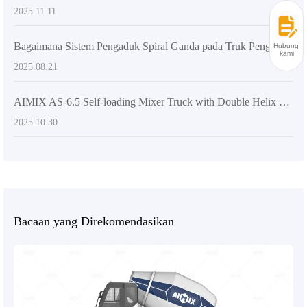
2025.11.11
Bagaimana Sistem Pengaduk Spiral Ganda pada Truk Pengaduk Beton Swakelola Meningkatkan Efisiensi Proyek Konstruksi Besar?
Hubungi
kami
2025.08.21
AIMIX AS-6.5 Self-loading Mixer Truck with Double Helix Mixing System: In-depth Analysis of Structure and Performance
2025.10.30
Bacaan yang Direkomendasikan