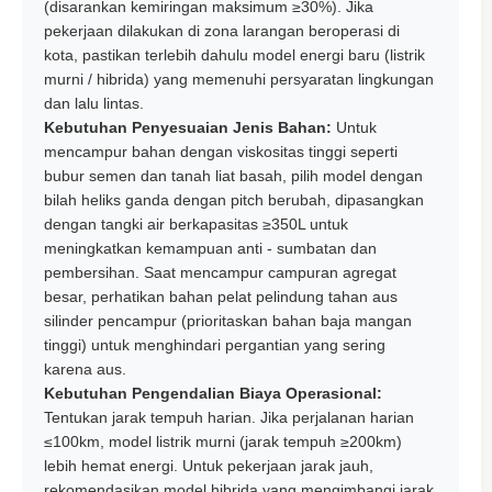
(disarankan kemiringan maksimum ≥30%). Jika
pekerjaan dilakukan di zona larangan beroperasi di
kota, pastikan terlebih dahulu model energi baru (listrik
murni / hibrida) yang memenuhi persyaratan lingkungan
dan lalu lintas.
Kebutuhan Penyesuaian Jenis Bahan:
Untuk
mencampur bahan dengan viskositas tinggi seperti
bubur semen dan tanah liat basah, pilih model dengan
bilah heliks ganda dengan pitch berubah, dipasangkan
dengan tangki air berkapasitas ≥350L untuk
meningkatkan kemampuan anti - sumbatan dan
pembersihan. Saat mencampur campuran agregat
besar, perhatikan bahan pelat pelindung tahan aus
silinder pencampur (prioritaskan bahan baja mangan
tinggi) untuk menghindari pergantian yang sering
karena aus.
Kebutuhan Pengendalian Biaya Operasional:
Tentukan jarak tempuh harian. Jika perjalanan harian
≤100km, model listrik murni (jarak tempuh ≥200km)
lebih hemat energi. Untuk pekerjaan jarak jauh,
rekomendasikan model hibrida yang mengimbangi jarak