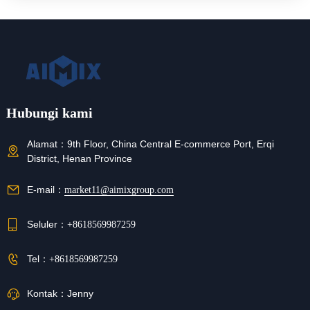
Hubungi kami
Alamat：
9th Floor, China Central E-commerce Port, Erqi
District, Henan Province
E-mail：
market11@aimixgroup.com
Seluler：
+8618569987259
Tel：
+8618569987259
Kontak：
Jenny