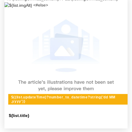
<#else>
${(list.updateTime)?number_to_datetime?string('dd MM
,yyyy')}
${list.title}