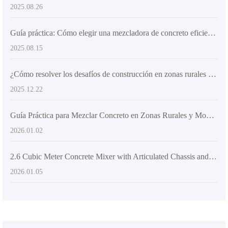
2025.08.26
Guía práctica: Cómo elegir una mezcladora de concreto eficiente y flexible para satisfacer las necesidades de construcción en múltiples sitios
2025.08.15
¿Cómo resolver los desafíos de construcción en zonas rurales montañosas? Análisis del diseño del chasis articulado en camiones mezcladores
2025.12.22
Guía Práctica para Mezclar Concreto en Zonas Rurales y Montañosas: Precisión en la Colocación y Técnicas Antideslizamiento
2026.01.02
2.6 Cubic Meter Concrete Mixer with Articulated Chassis and 270° Rotation Technology: Solving Rural and Mountainous Construction Challenges
2026.01.05