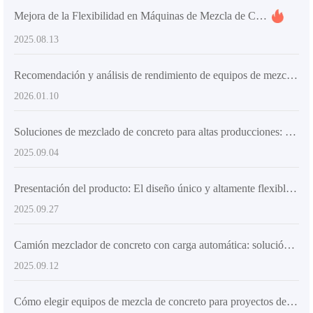
Mejora de la Flexibilidad en Máquinas de Mezcla de Concreto y su Impacto en la Eficiencia y Costos en Obra
2025.08.13
Recomendación y análisis de rendimiento de equipos de mezcla de concreto inteligentes para la construcción rural
2026.01.10
Soluciones de mezclado de concreto para altas producciones: Recomendación de equipos para proyectos medianos y grandes
2025.09.04
Presentación del producto: El diseño único y altamente flexible del camión mezclador AIMIX AS-2.6 impulsa la actualización de la construcción de concreto a nivel mundial
2025.09.27
Camión mezclador de concreto con carga automática: solución ideal para obras rurales y urbanas
2025.09.12
Cómo elegir equipos de mezcla de concreto para proyectos de construcción grandes y medianos: factores clave y guía de selección